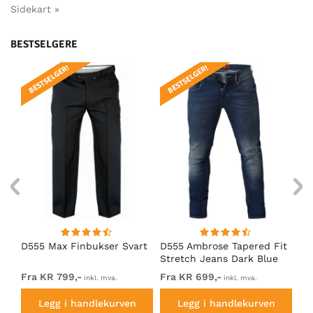
Sidekart »
BESTSELGERE
BESTSELGER!
BESTSELGER!
BE
D555 Max Finbukser Svart
D555 Ambrose Tapered Fit
D5
Stretch Jeans Dark Blue
Sv
Fra KR 799,-
Fra KR 699,-
KR
inkl. mva.
inkl. mva.
Legg i handlekurven
Legg i handlekurven