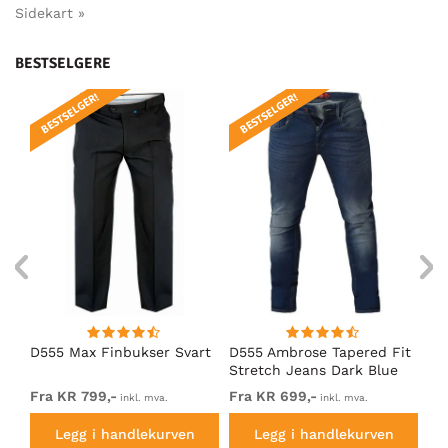
Sidekart »
BESTSELGERE
BESTSELGER!
BESTSELGER!
BE
D555 Max Finbukser Svart
D555 Ambrose Tapered Fit
Ro
Stretch Jeans Dark Blue
St
Fra KR 799,-
Fra KR 699,-
KR
inkl. mva.
inkl. mva.
Legg i handlekurven
Legg i handlekurven