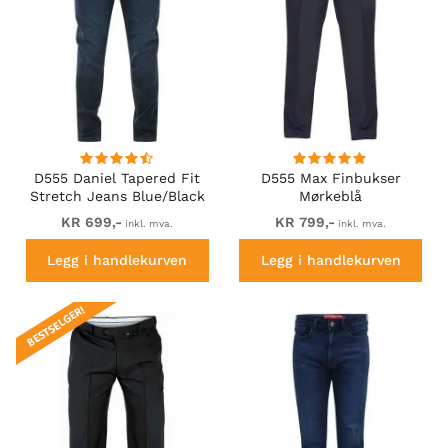
D555 Daniel Tapered Fit
D555 Max Finbukser
Stretch Jeans Blue/Black
Mørkeblå
Wash
KR 699,-
KR 799,-
inkl. mva.
inkl. mva.
Legg i handlekurven
Legg i handlekurven
BESTSELGER!