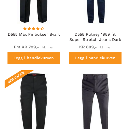
D555 Max Finbukser Svart
D555 Putney 1959 fit
Super Stretch Jeans Dark
Wash
Fra KR 799,-
KR 899,-
inkl. mva.
inkl. mva.
Legg i handlekurven
Legg i handlekurven
BESTSELGER!