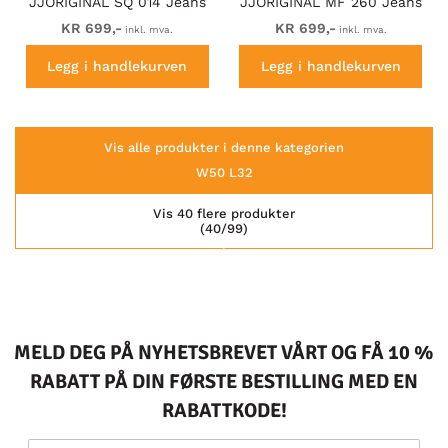
JJORIGINAL SQ 014 Jeans
JJORIGINAL MF 260 Jeans
Black Denim
Blue Denim
KR 699,-
KR 699,-
inkl. mva.
inkl. mva.
Legg i handlekurven
Legg i handlekurven
Vis alle produkter i denne kategorien
W50 L32
Vis 40 flere produkter
(40/99)
MELD DEG PÅ NYHETSBREVET VÅRT OG FÅ 10 %
RABATT PÅ DIN FØRSTE BESTILLING MED EN
RABATTKODE!