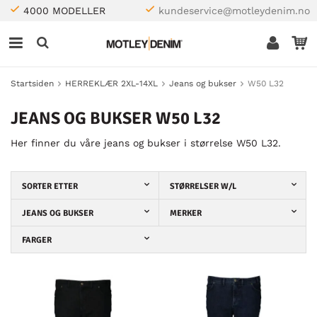
4000 MODELLER
kundeservice@motleydenim.no
Startsiden
HERREKLÆR 2XL-14XL
Jeans og bukser
W50 L32
JEANS OG BUKSER W50 L32
Her finner du våre jeans og bukser i størrelse W50 L32.
SORTER ETTER
STØRRELSER W/L
JEANS OG BUKSER
MERKER
FARGER