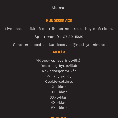
Sitemap
KUNDESERVICE
Live chat – klikk på chat-ikonet nederst til høyre på siden.
Åpent man-fre 07:30-15:30
Send en e-post til:
kundeservice@motleydenim.no
VILKÅR
*Kjøps- og leveringsvilkår
Retur- og byttevilkår
Reklamasjonsvilkår
Privacy policy
Cookie-settings
XL-klær
XXL-klær
XXXL-klær
4XL-klær
5XL-klær