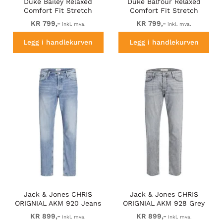
Duke Bailey Relaxed
Duke Balfour Relaxed
Comfort Fit Stretch
Comfort Fit Stretch
Jeans With Elasticated
Jeans With Elasticated
KR 799,-
KR 799,-
inkl. mva.
inkl. mva.
Waist Stonewash
Waist Black
Legg i handlekurven
Legg i handlekurven
Jack & Jones CHRIS
Jack & Jones CHRIS
ORIGNIAL AKM 920 Jeans
ORIGNIAL AKM 928 Grey
Blue Denim
Denim
KR 899,-
KR 899,-
inkl. mva.
inkl. mva.