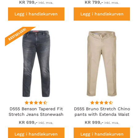
KR 799,-
KR 799,-
inkl. mva.
inkl. mva.
Legg i handlekurven
Legg i handlekurven
BESTSELGER!
D555 Benson Tapered Fit
D555 Bruno Stretch Chino
Stretch Jeans Stonewash
pants with Extenda Waist
Beige
KR 699,-
KR 999,-
inkl. mva.
inkl. mva.
Legg i handlekurven
Legg i handlekurven