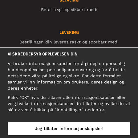
BETALING
Betal trygt og sikkert med:
LEVERING
Bestillingen din leveres raskt og sporbart med:
VI SKREDDERSYR OPPLEVELSEN DIN
Vi bruker informasjonskapsler for å gi deg en personlig
SOSIALE MEDIER
handleopplevelse, personlig annonsering og for å holde
nettsidene våre pålitelige og sikre. For dette formålet
samler vi inn informasjon om brukere, deres design og
deres enheter.
BEDRIFT
Klikk "OK" hvis du tillater alle informasjonskapsler eller
Motley Denim Norge AS
velg hvilke informasjonskapsler du tillater og hvilke du vil
911 891 581 MVA
slå av ved å klikke på "Innstillinger" nedenfor.
NB! Ikke bruk denne adressen til å sende produkter i retur!
Jeg tillater informasjonskapsler!