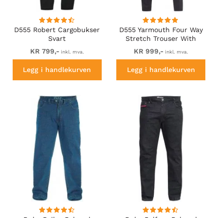
D555 Robert Cargobukser
D555 Yarmouth Four Way
Svart
Stretch Trouser With
Flexible Waistband Black
KR 799,-
KR 999,-
inkl. mva.
inkl. mva.
Legg i handlekurven
Legg i handlekurven