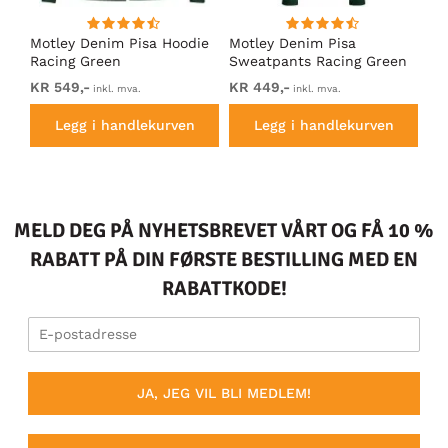
Motley Denim Pisa Hoodie
Motley Denim Pisa
Mo
Racing Green
Sweatpants Racing Green
Ho
KR 549,-
KR 449,-
KR
inkl. mva.
inkl. mva.
Legg i handlekurven
Legg i handlekurven
MELD DEG PÅ NYHETSBREVET VÅRT OG FÅ 10 %
RABATT PÅ DIN FØRSTE BESTILLING MED EN
RABATTKODE!
JA, JEG VIL BLI MEDLEM!