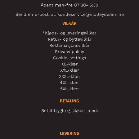
Åpent man-fre 07:30-15:30
Send en e-post til:
kundeservice@motleydenim.no
VILKÅR
*Kjøps- og leveringsvilkår
Retur- og byttevilkår
Reklamasjonsvilkår
Privacy policy
Cookie-settings
XL-klær
XXL-klær
XXXL-klær
4XL-klær
5XL-klær
BETALING
Betal trygt og sikkert med:
LEVERING