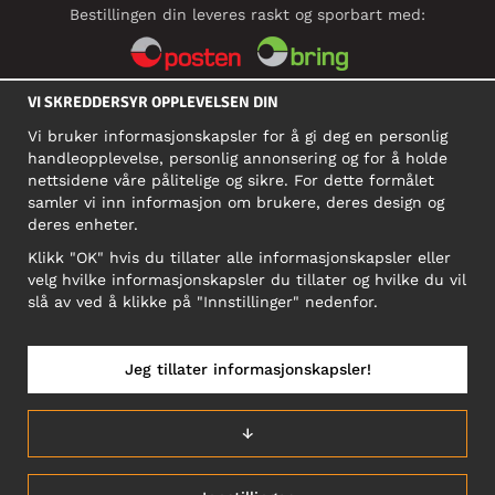
Bestillingen din leveres raskt og sporbart med:
VI SKREDDERSYR OPPLEVELSEN DIN
SOSIALE MEDIER
Vi bruker informasjonskapsler for å gi deg en personlig
handleopplevelse, personlig annonsering og for å holde
nettsidene våre pålitelige og sikre. For dette formålet
BEDRIFT
samler vi inn informasjon om brukere, deres design og
deres enheter.
Motley Denim Norge AS
911 891 581 MVA
Klikk "OK" hvis du tillater alle informasjonskapsler eller
velg hvilke informasjonskapsler du tillater og hvilke du vil
NB! Ikke bruk denne adressen til å sende produkter i retur!
slå av ved å klikke på "Innstillinger" nedenfor.
Jeg tillater informasjonskapsler!
NORGE/NORSK
↓