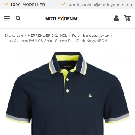
4000 MODELLER
kundeservice@motleydenim.no
Startsiden
HERREKLÆR 2XL-14XL
Polo- & piqueskjorter
Jack & Jones PAULOS Short Sleeve Polo Dark Navy/NEON