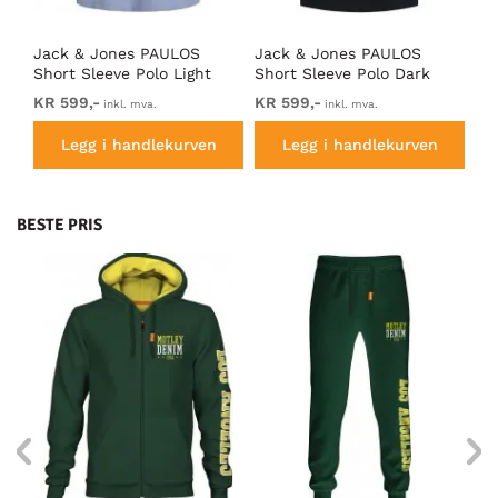
Jack & Jones PAULOS
Jack & Jones PAULOS
Ja
Short Sleeve Polo Light
Short Sleeve Polo Dark
Sh
Blue/NEON
Navy/PS
Gr
KR 599,-
KR 599,-
KR
inkl. mva.
inkl. mva.
Legg i handlekurven
Legg i handlekurven
BESTE PRIS