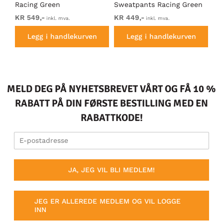
Racing Green
Sweatpants Racing Green
Ho
KR 549,-
KR 449,-
KR
inkl. mva.
inkl. mva.
Legg i handlekurven
Legg i handlekurven
MELD DEG PÅ NYHETSBREVET VÅRT OG FÅ 10 %
RABATT PÅ DIN FØRSTE BESTILLING MED EN
RABATTKODE!
JA, JEG VIL BLI MEDLEM!
JEG ER ALLEREDE MEDLEM OG VIL LOGGE
INN