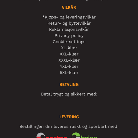
VILKÅR
*Kjøps- og leveringsvilkår
Retur- og byttevilkår
Reklamasjonsvilkår
Privacy policy
Cookie-settings
XL-klær
XXL-klær
XXXL-klær
4XL-klær
5XL-klær
BETALING
Betal trygt og sikkert med:
LEVERING
Bestillingen din leveres raskt og sporbart med: