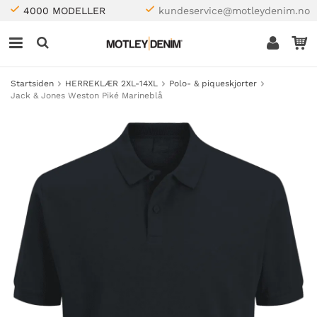
4000 MODELLER
kundeservice@motleydenim.no
Startsiden
HERREKLÆR 2XL-14XL
Polo- & piqueskjorter
Jack & Jones Weston Piké Marineblå