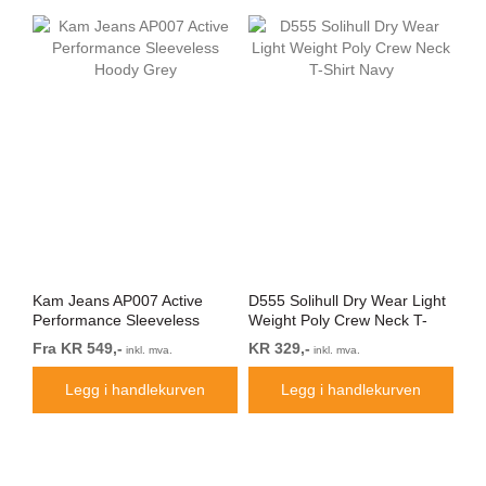
Kam Jeans AP007 Active
D555 Solihull Dry Wear Light
Ka
Performance Sleeveless
Weight Poly Crew Neck T-
Pe
Hoody Grey
Shirt Navy
Ind
Fra KR 549,-
KR 329,-
Fr
inkl. mva.
inkl. mva.
Legg i handlekurven
Legg i handlekurven