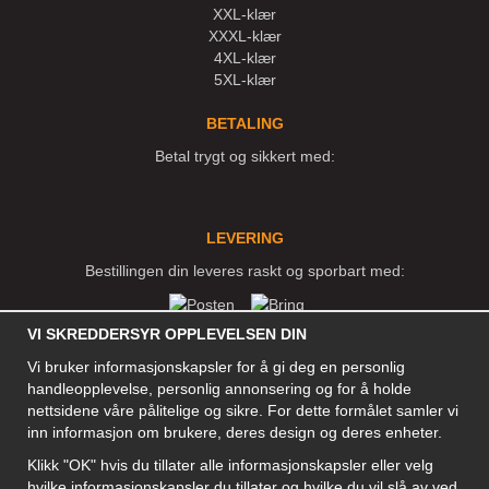
XXL-klær
XXXL-klær
4XL-klær
5XL-klær
BETALING
Betal trygt og sikkert med:
LEVERING
Bestillingen din leveres raskt og sporbart med:
VI SKREDDERSYR OPPLEVELSEN DIN
SOSIALE MEDIER
Vi bruker informasjonskapsler for å gi deg en personlig
handleopplevelse, personlig annonsering og for å holde
nettsidene våre pålitelige og sikre. For dette formålet samler vi
inn informasjon om brukere, deres design og deres enheter.
BEDRIFT
Klikk "OK" hvis du tillater alle informasjonskapsler eller velg
Motley Denim Norge AS
hvilke informasjonskapsler du tillater og hvilke du vil slå av ved