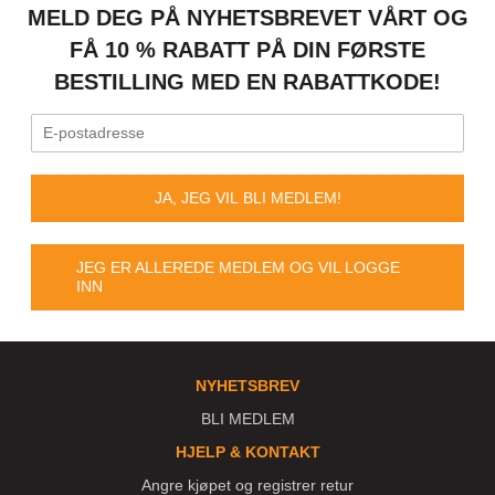
MELD DEG PÅ NYHETSBREVET VÅRT OG
FÅ 10 % RABATT PÅ DIN FØRSTE
BESTILLING MED EN RABATTKODE!
JA, JEG VIL BLI MEDLEM!
JEG ER ALLEREDE MEDLEM OG VIL LOGGE
INN
NYHETSBREV
BLI MEDLEM
HJELP & KONTAKT
Angre kjøpet og registrer retur