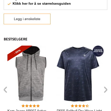
Klikk her for å se størrelsesguiden
Legg i ønskeliste
BESTSELGERE
- 55%
Kam Jeans AP007 Active
D555 Solihull Dry Wear Light
Ka