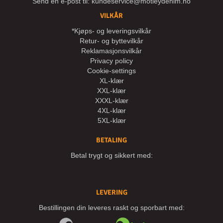
Send en e-post til:
kundeservice@motleydenim.no
VILKÅR
*Kjøps- og leveringsvilkår
Retur- og byttevilkår
Reklamasjonsvilkår
Privacy policy
Cookie-settings
XL-klær
XXL-klær
XXXL-klær
4XL-klær
5XL-klær
BETALING
Betal trygt og sikkert med:
LEVERING
Bestillingen din leveres raskt og sporbart med: