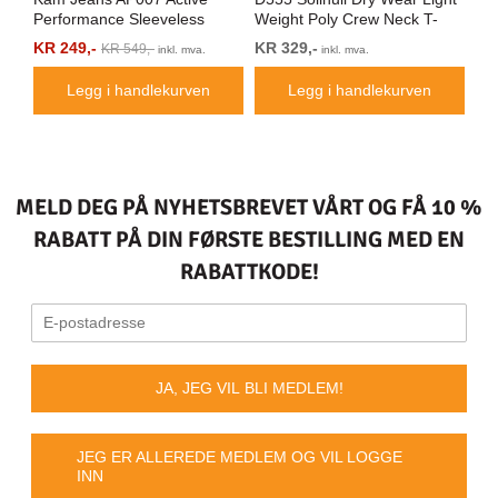
Performance Sleeveless
Weight Poly Crew Neck T-
Pe
Hoody Grey
Shirt Navy
Ind
KR 249,-
KR 329,-
Fr
KR 549,-
inkl. mva.
inkl. mva.
Legg i handlekurven
Legg i handlekurven
MELD DEG PÅ NYHETSBREVET VÅRT OG FÅ 10 %
RABATT PÅ DIN FØRSTE BESTILLING MED EN
RABATTKODE!
JA, JEG VIL BLI MEDLEM!
JEG ER ALLEREDE MEDLEM OG VIL LOGGE
INN