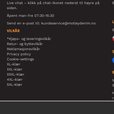
Live chat – klikk på chat-ikonet nederst til høyre på
B
siden.
Åpent man-fre 07:30-15:30
Send en e-post til:
kundeservice@motleydenim.no
B
VILKÅR
*Kjøps- og leveringsvilkår
Retur- og byttevilkår
Reklamasjonsvilkår
Privacy policy
Cookie-settings
XL-klær
XXL-klær
XXXL-klær
4XL-klær
5XL-klær
9
N
r