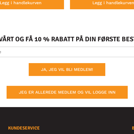
Legg i handlekurven
Legg i handlekurve
ÅRT OG FÅ 10 % RABATT PÅ DIN FØRSTE BE
JA, JEG VIL BLI MEDLEM!
JEG ER ALLEREDE MEDLEM OG VIL LOGGE INN
KUNDESERVICE