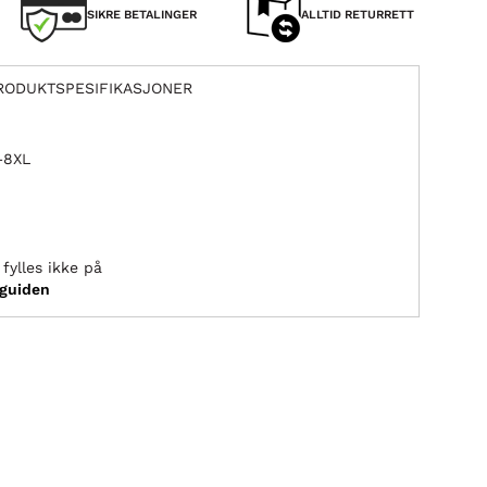
SIKRE BETALINGER
ALLTID RETURRETT
RODUKTSPESIFIKASJONER
L–8XL
fylles ikke på
sguiden