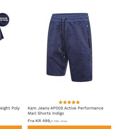
eight Poly
Kam Jeans AP005 Active Performance
Kam J
Marl Shorts Indigo
Short
Fra KR 499,-
Fra K
inkl. mva.