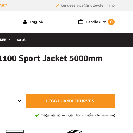
ÅR)*
kundeservice@motleydenim.no
0
Logg på
Handlekurv
KER
SALG
51100 Sport Jacket 5000mm
LEGG I HANDLEKURVEN
Tilgjengelig på lager for omgående levering