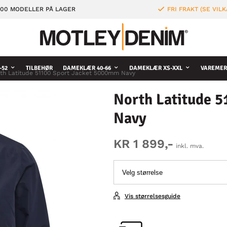
000 MODELLER PÅ LAGER
FRI FRAKT (SE VILK
-52
TILBEHØR
DAMEKLÆR 40-66
DAMEKLÆR XS-XXL
VAREMER
th Latitude 51100 Sport Jacket 5000mm Navy
North Latitude 
Navy
KR 1 899,-
inkl. mva.
Vis størrelsesguide