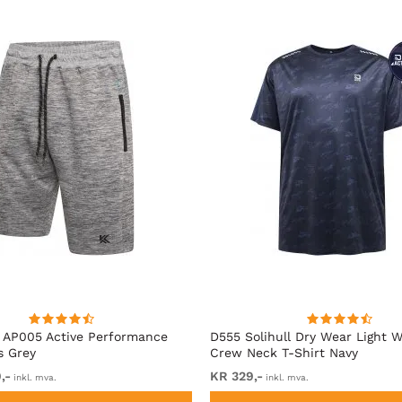
 AP005 Active Performance
D555 Solihull Dry Wear Light W
s Grey
Crew Neck T-Shirt Navy
,-
KR 329,-
inkl. mva.
inkl. mva.