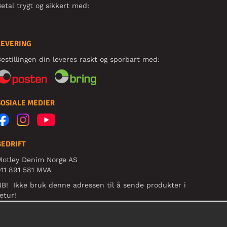
etal trygt og sikkert med:
LEVERING
estillingen din leveres raskt og sporbart med:
SOSIALE MEDIER
BEDRIFT
Motley Denim Norge AS
11 891 581 MVA
B! Ikke bruk denne adressen til å sende produkter i
etur!