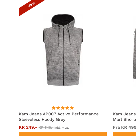
- 55%
ated
Kam Jeans AP007 Active Performance
Kam Jeans
Sleeveless Hoody Grey
Marl Short
KR 249,-
Fra KR 499
KR 549,-
inkl. mva.