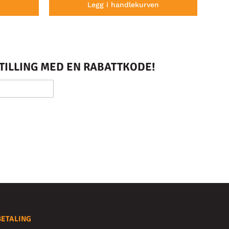
n
Legg i handlekurven
STILLING MED EN RABATTKODE!
BETALING