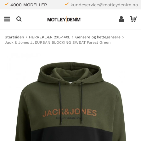
4000 MODELLER
kundeservice@motleydenim.no
Startsiden
HERREKLÆR 2XL-14XL
Gensere og hettegensere
Jack & Jones JJEURBAN BLOCKING SWEAT Forest Green