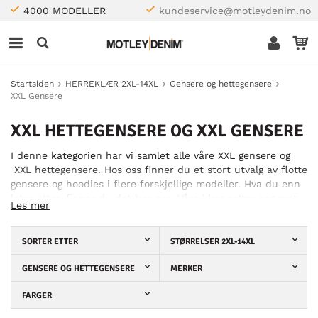
4000 MODELLER
kundeservice@motleydenim.no
Startsiden
HERREKLÆR 2XL-14XL
Gensere og hettegensere
XXL Gensere
XXL HETTEGENSERE OG XXL GENSERE
I denne kategorien har vi samlet alle våre XXL gensere og
XXL hettegensere. Hos oss finner du et stort utvalg av flotte
gensere og hoodies i flere forskjellige modeller. Hva du enn
leter etter, finner du det hos oss. Våre klær retter seg mot
Les mer
den stilfulle, storvokste mannen som liker å kle seg i siste
mote. Blant våre gensere og hoodies finner du både enkle
sofistikerte plagg som passer utmerket på en litt tøffere
SORTER ETTER
STØRRELSER 2XL-14XL
jobb, og mer personlige plagg som fungerer utmerket som
hverdagplagg. Våre gensere og hettegensere kommer fra
GENSERE OG HETTEGENSERE
MERKER
flere velkjente merker, som for eksempel Mish Mash,
FARGER
Rockford, Kam Jeans og D555. Du kan dermed være sikker
på at klærne er laget i god kvalitet og at de følger de siste