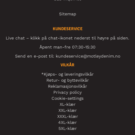
Sitemap
KUNDESERVICE
Live chat – klikk på chat-ikonet nederst til høyre på siden.
Åpent man-fre 07:30-15:30
Send en e-post til:
kundeservice@motleydenim.no
VILKÅR
*Kjøps- og leveringsvilkår
Retur- og byttevilkår
Reklamasjonsvilkår
Privacy policy
Cookie-settings
XL-klær
XXL-klær
XXXL-klær
4XL-klær
5XL-klær