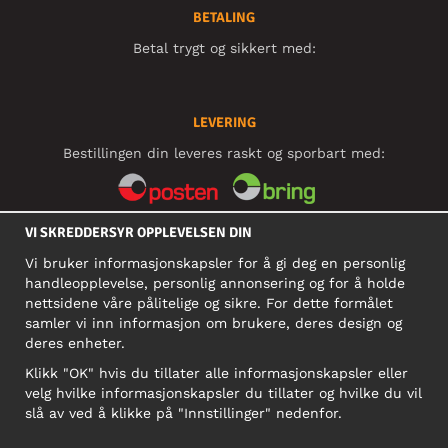
BETALING
Betal trygt og sikkert med:
LEVERING
Bestillingen din leveres raskt og sporbart med:
VI SKREDDERSYR OPPLEVELSEN DIN
SOSIALE MEDIER
Vi bruker informasjonskapsler for å gi deg en personlig
handleopplevelse, personlig annonsering og for å holde
nettsidene våre pålitelige og sikre. For dette formålet
BEDRIFT
samler vi inn informasjon om brukere, deres design og
deres enheter.
Motley Denim Norge AS
911 891 581 MVA
Klikk "OK" hvis du tillater alle informasjonskapsler eller
velg hvilke informasjonskapsler du tillater og hvilke du vil
NB! Ikke bruk denne adressen til å sende produkter i retur!
slå av ved å klikke på "Innstillinger" nedenfor.