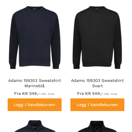
trendene. Ta en titt i sortimentet og finn akkurat dine
favoritter!
Adamo 159303 Sweatshirt
Adamo 159303 Sweatshirt
Marineblå
Svart
Fra KR 549,-
Fra KR 549,-
inkl. mva.
inkl. mva.
Legg i handlekurven
Legg i handlekurven