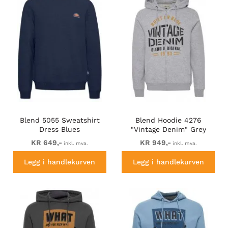
Blend 5055 Sweatshirt
Blend Hoodie 4276
Dress Blues
"Vintage Denim" Grey
KR 649,-
KR 949,-
inkl. mva.
inkl. mva.
Legg i handlekurven
Legg i handlekurven