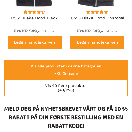
D555 Blake Hood Black
D555 Blake Hood Charcoal
Fra KR 549,-
Fra KR 549,-
inkl. mva.
inkl. mva.
Legg i handlekurven
Legg i handlekurven
Vis alle produkter i denne kategorien
XXL Gensere
Vis 40 flere produkter
(40/228)
MELD DEG PÅ NYHETSBREVET VÅRT OG FÅ 10 %
RABATT PÅ DIN FØRSTE BESTILLING MED EN
RABATTKODE!