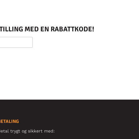
STILLING MED EN RABATTKODE!
BETALING
etal trygt og sikkert med: