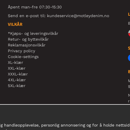
Åpent man-fre 07:30-15:30
Send en e-post til:
kundeservice@motleydenim.no
B
VILKÅR
*Kjøps- og leveringsvilkår
Retur- og byttevilkår
Reklamasjonsvilkår
Privacy policy
Cookie-settings
XL-klær
XXL-klær
XXXL-klær
4XL-klær
5XL-klær
9
N
r
ig handleopplevelse, personlig annonsering og for å holde nettside