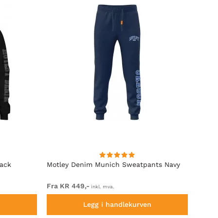
lack
Motley Denim Munich Sweatpants Navy
Motle
Fra KR 449,-
Fra K
inkl. mva.
n
Legg i handlekurven