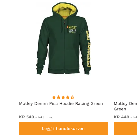
rå
Motley Denim Pisa Hoodie Racing Green
Motley Den
Green
KR 549,-
KR 449,-
inkl. mva.
in
Legg i handlekurven