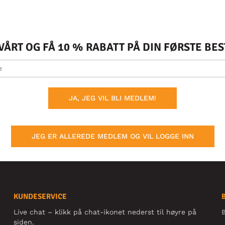
ÅRT OG FÅ 10 % RABATT PÅ DIN FØRSTE BE
JA, JEG VIL BLI MEDLEM!
JEG ER ALLEREDE MEDLEM OG VIL LOGGE INN
KUNDESERVICE
Live chat – klikk på chat-ikonet nederst til høyre på
B
siden.