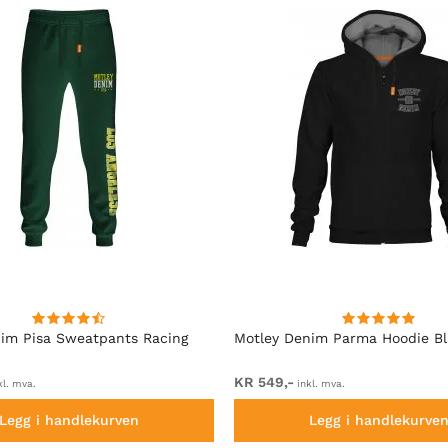
im Pisa Sweatpants Racing
Motley Denim Parma Hoodie B
KR 549,-
kl. mva.
inkl. mva.
Legg i handlekurven
Legg i handlekurve