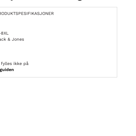
RODUKTSPESIFIKASJONER
L–8XL
ack & Jones
fylles ikke på
sguiden