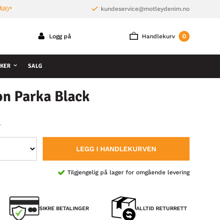
ÅR)*
kundeservice@motleydenim.no
0
Logg på
Handlekurv
KER
SALG
on Parka Black
.
LEGG I HANDLEKURVEN
Tilgjengelig på lager for omgående levering
SIKRE BETALINGER
ALLTID RETURRETT