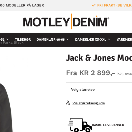
000 MODELLER PÅ LAGER
FRI FRAKT (SE VILK
-52
TILBEHØR
DAMEKLÆR 40-66
DAMEKLÆR XS-XXL
VAREMER
n Parka Black
Jack & Jones Mo
Fra KR 2 899,-
inkl. mva
Vis størrelsesguide
RASKE LEVERANSER