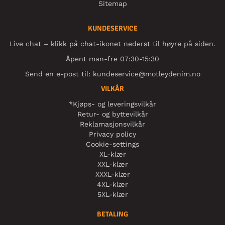
Sitemap
KUNDESERVICE
Live chat – klikk på chat-ikonet nederst til høyre på siden.
Åpent man-fre 07:30-15:30
Send en e-post til:
kundeservice@motleydenim.no
VILKÅR
*Kjøps- og leveringsvilkår
Retur- og byttevilkår
Reklamasjonsvilkår
Privacy policy
Cookie-settings
XL-klær
XXL-klær
XXXL-klær
4XL-klær
5XL-klær
BETALING