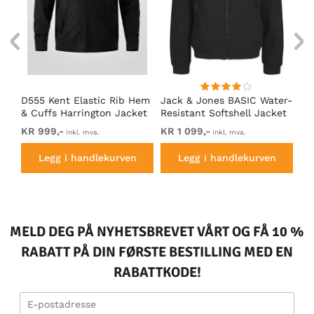
D555 Kent Elastic Rib Hem
Jack & Jones BASIC Water-
Ad
& Cuffs Harrington Jacket
Resistant Softshell Jacket
So
Black
Black
KR 999,-
KR 1 099,-
Fr
inkl. mva.
inkl. mva.
Legg i handlekurven
Legg i handlekurven
MELD DEG PÅ NYHETSBREVET VÅRT OG FÅ 10 %
RABATT PÅ DIN FØRSTE BESTILLING MED EN
RABATTKODE!