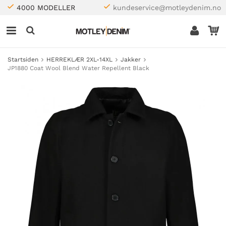
4000 MODELLER
kundeservice@motleydenim.no
Startsiden
HERREKLÆR 2XL-14XL
Jakker
JP1880 Coat Wool Blend Water Repellent Black