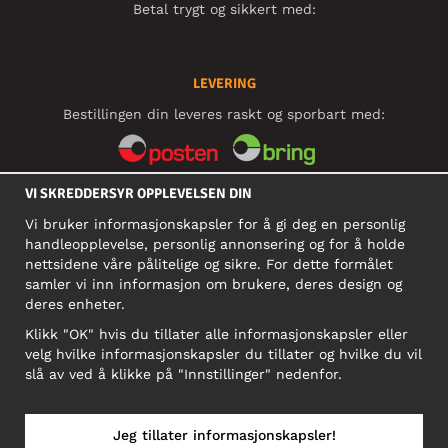
Betal trygt og sikkert med:
LEVERING
Bestillingen din leveres raskt og sporbart med:
VI SKREDDERSYR OPPLEVELSEN DIN
SOSIALE MEDIER
Vi bruker informasjonskapsler for å gi deg en personlig
handleopplevelse, personlig annonsering og for å holde
nettsidene våre pålitelige og sikre. For dette formålet
BEDRIFT
samler vi inn informasjon om brukere, deres design og
deres enheter.
Motley Denim Norge AS
911 891 581 MVA
Klikk "OK" hvis du tillater alle informasjonskapsler eller
velg hvilke informasjonskapsler du tillater og hvilke du vil
NB! Ikke bruk denne adressen til å sende produkter i retur!
slå av ved å klikke på "Innstillinger" nedenfor.
Jeg tillater informasjonskapsler!