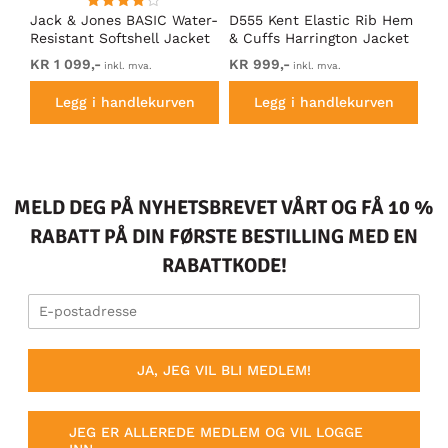
an
Jack & Jones BASIC Water-
D555 Kent Elastic Rib Hem
Ad
ack
Resistant Softshell Jacket
& Cuffs Harrington Jacket
So
Black
Black
KR 1 099,-
KR 999,-
Fr
inkl. mva.
inkl. mva.
Legg i handlekurven
Legg i handlekurven
MELD DEG PÅ NYHETSBREVET VÅRT OG FÅ 10 %
RABATT PÅ DIN FØRSTE BESTILLING MED EN
RABATTKODE!
JA, JEG VIL BLI MEDLEM!
JEG ER ALLEREDE MEDLEM OG VIL LOGGE