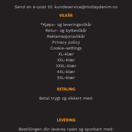
Send en e-post til:
kundeservice@motleydenim.no
VILKÅR
*Kjøps- og leveringsvilkår
Retur- og byttevilkår
Reklamasjonsvilkår
Privacy policy
Cookie-settings
XL-klær
XXL-klær
XXXL-klær
4XL-klær
5XL-klær
BETALING
Betal trygt og sikkert med:
LEVERING
Bestillingen din leveres raskt og sporbart med: