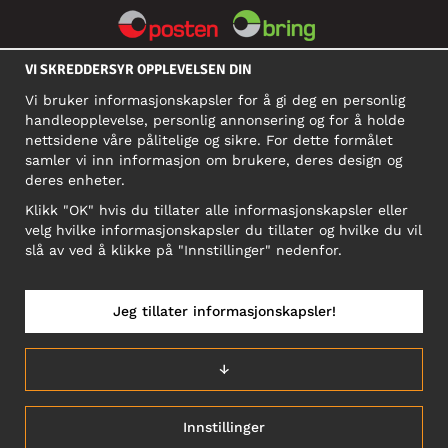
VI SKREDDERSYR OPPLEVELSEN DIN
SOSIALE MEDIER
Vi bruker informasjonskapsler for å gi deg en personlig
handleopplevelse, personlig annonsering og for å holde
nettsidene våre pålitelige og sikre. For dette formålet
BEDRIFT
samler vi inn informasjon om brukere, deres design og
deres enheter.
Motley Denim Norge AS
911 891 581 MVA
Klikk "OK" hvis du tillater alle informasjonskapsler eller
velg hvilke informasjonskapsler du tillater og hvilke du vil
NB! Ikke bruk denne adressen til å sende produkter i retur!
slå av ved å klikke på "Innstillinger" nedenfor.
Jeg tillater informasjonskapsler!
NORGE/NORSK
↓
Innstillinger