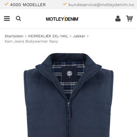
4000 MODELLER
kundeservice@motleydenim.no
Startsiden
HERREKLÆR 2XL-14XL
Jakker
Kam Jeans Bodywarmer Navy