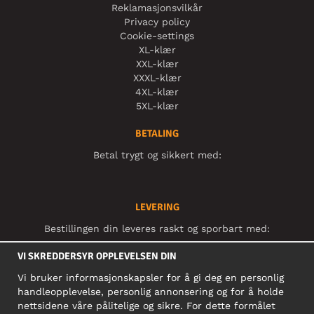
Reklamasjonsvilkår
Privacy policy
Cookie-settings
XL-klær
XXL-klær
XXXL-klær
4XL-klær
5XL-klær
BETALING
Betal trygt og sikkert med:
LEVERING
Bestillingen din leveres raskt og sporbart med:
VI SKREDDERSYR OPPLEVELSEN DIN
Vi bruker informasjonskapsler for å gi deg en personlig
SOSIALE MEDIER
handleopplevelse, personlig annonsering og for å holde
nettsidene våre pålitelige og sikre. For dette formålet