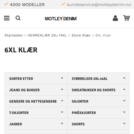
4000 MODELLER
kundeservice@motleydenim.no
Startsiden
HERREKLÆR 2XL-14XL
Store Klær
6XL Klær
6XL KLÆR
SORTER ETTER
STØRRELSER 2XL-14XL
JEANS OG BUKSER
SWEATBUKSER OG SHORTS
GENSERE OG HETTEGENSERE
SKJORTER
T-SKJORTER
PIKÉSKJORTER
JAKKER
SHORTS