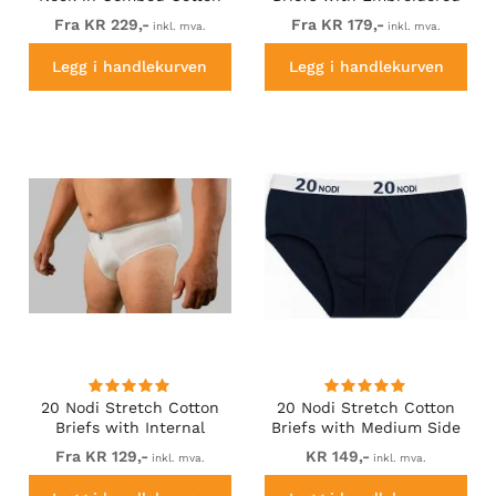
Jersey White
Side Label Black
Fra KR 229,-
Fra KR 179,-
inkl. mva.
inkl. mva.
Legg i handlekurven
Legg i handlekurven
20 Nodi Stretch Cotton
20 Nodi Stretch Cotton
Briefs with Internal
Briefs with Medium Side
Elastic Band and Low
Cut Blue
Fra KR 129,-
KR 149,-
inkl. mva.
inkl. mva.
Rise White