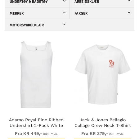
UNDERTØY & BADETØY
ARBEIDSKLÆR
MERKER
FARGER
MOTORSYKKELKLÆR
Adamo Royal Fine Ribbed
Jack & Jones Bellagio
Undershirt 2-Pack White
Collage Crew Neck T-Shirt
Bright White
Fra KR 449,-
Fra KR 379,-
inkl. mva.
inkl. mva.