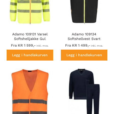
Adamo 109131 Varsel
Adamo 109134
Softshelljakke Gul
Softshellvest Svart
Fra KR 1 599,-
Fra KR 1 499,-
inkl. mva.
inkl. mva.
Legg i handlekurven
Legg i handlekurven