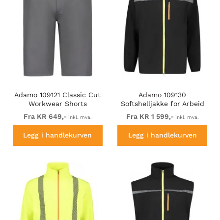
Adamo 109121 Classic Cut
Adamo 109130
Workwear Shorts
Softshelljakke for Arbeid
Graphite Grey
Svart
Fra KR 649,-
Fra KR 1 599,-
inkl. mva.
inkl. mva.
Legg i handlekurven
Legg i handlekurven