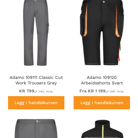
Adamo 109111 Classic Cut
Adamo 109120
Work Trousers Grey
Arbeidsshorts Svart
KR 799,-
Fra KR 1 199,-
inkl. mva.
inkl. mva.
Legg i handlekurven
Legg i handlekurven