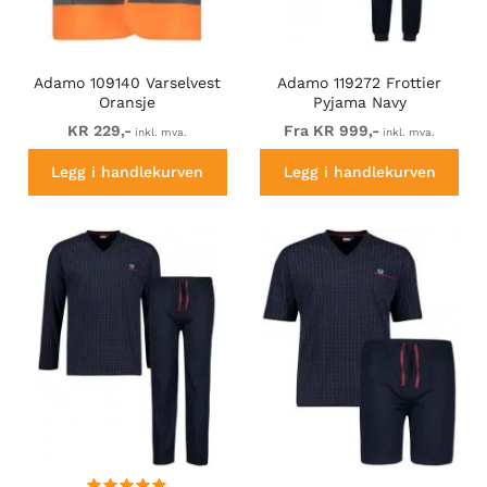
Adamo 109140 Varselvest
Adamo 119272 Frottier
Oransje
Pyjama Navy
KR 229,-
Fra KR 999,-
inkl. mva.
inkl. mva.
Legg i handlekurven
Legg i handlekurven