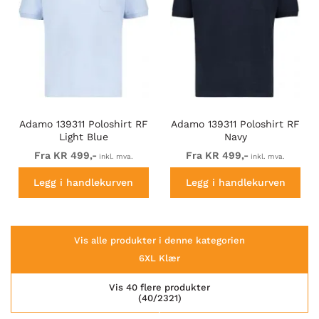
Adamo 139311 Poloshirt RF
Adamo 139311 Poloshirt RF
Light Blue
Navy
Fra KR 499,-
Fra KR 499,-
inkl. mva.
inkl. mva.
Legg i handlekurven
Legg i handlekurven
Vis alle produkter i denne kategorien
6XL Klær
Vis 40 flere produkter
(40/2321)