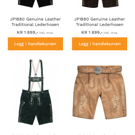
JP1880 Genuine Leather
JP1880 Genuine Leather
Traditional Lederhosen
Traditional Lederhosen
Shorts Black
Shorts Brown
KR 1 899,-
KR 1 899,-
inkl. mva.
inkl. mva.
Legg i handlekurven
Legg i handlekurven