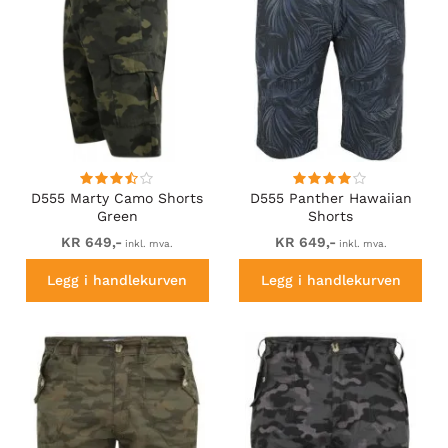
D555 Marty Camo Shorts
D555 Panther Hawaiian
Green
Shorts
KR 649,-
KR 649,-
inkl. mva.
inkl. mva.
Legg i handlekurven
Legg i handlekurven