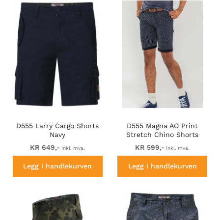
sortiment og finne dine nye shorts hos oss allerede i dag!
D555 Larry Cargo Shorts
D555 Magna AO Print
Navy
Stretch Chino Shorts
KR 649,-
KR 599,-
inkl. mva.
inkl. mva.
Legg i handlekurven
Legg i handlekurven