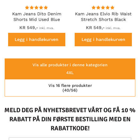
Kam Jeans Dito Denim
Kam Jeans Elvio Rib Waist
Shorts Mid Used Blue
Stretch Shorts Black
KR 549,-
KR 549,-
inkl. mva.
inkl. mva.
Legg i handlekurven
Legg i handlekurven
Vis alle produkter i denne kategorien
4XL
Vis 16 flere produkter
(40/56)
MELD DEG PÅ NYHETSBREVET VÅRT OG FÅ 10 %
RABATT PÅ DIN FØRSTE BESTILLING MED EN
RABATTKODE!