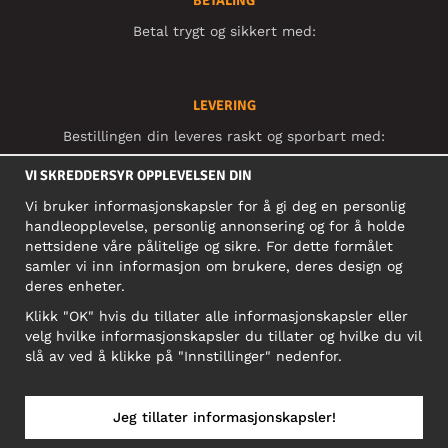
BETALING
Betal trygt og sikkert med:
LEVERING
Bestillingen din leveres raskt og sporbart med:
VI SKREDDERSYR OPPLEVELSEN DIN
Vi bruker informasjonskapsler for å gi deg en personlig
SOSIALE MEDIER
handleopplevelse, personlig annonsering og for å holde
nettsidene våre pålitelige og sikre. For dette formålet
samler vi inn informasjon om brukere, deres design og
deres enheter.
BEDRIFT
Klikk "OK" hvis du tillater alle informasjonskapsler eller
Motley Denim Norge AS
velg hvilke informasjonskapsler du tillater og hvilke du vil
911 891 581 MVA
slå av ved å klikke på "Innstillinger" nedenfor.
NB! Ikke bruk denne adressen til å sende produkter i retur!
Jeg tillater informasjonskapsler!