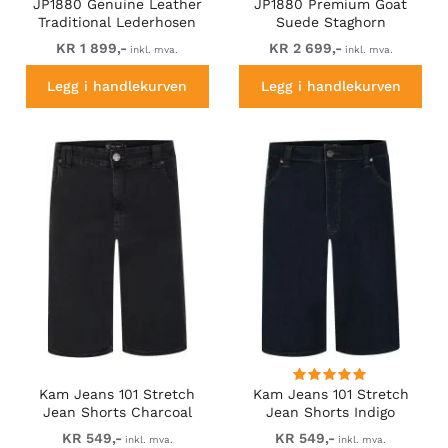
JP1880 Genuine Leather
JP1880 Premium Goat
Traditional Lederhosen
Suede Staghorn
Shorts Green
Embroidery Shorts
KR 1 899,-
KR 2 699,-
inkl. mva.
inkl. mva.
Leather Brown
Legg i handlekurven
Legg i handlekurven
Kam Jeans 101 Stretch
Kam Jeans 101 Stretch
Jean Shorts Charcoal
Jean Shorts Indigo
KR 549,-
KR 549,-
inkl. mva.
inkl. mva.