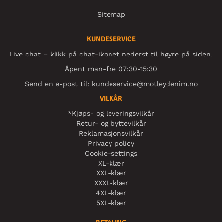
Sitemap
KUNDESERVICE
Live chat – klikk på chat-ikonet nederst til høyre på siden.
Åpent man-fre 07:30-15:30
Send en e-post til:
kundeservice@motleydenim.no
VILKÅR
*Kjøps- og leveringsvilkår
Retur- og byttevilkår
Reklamasjonsvilkår
Privacy policy
Cookie-settings
XL-klær
XXL-klær
XXXL-klær
4XL-klær
5XL-klær