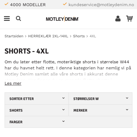
4000 MODELLER
kundeservice@motleydenim.no
Startsiden
HERREKLÆR 2XL-14XL
Shorts
4XL
SHORTS - 4XL
Om du leter etter flotte, moteriktige shorts i størrelse W44
har du havnet helt rett. I denne kategorien har nemlig vi på
Motley Denim samlet alle våre shorts i akkurat denne
størrelsen. Her finner du en mengde flotte shorts i
Les mer
forskjellige stilarter og farger. Dette håper vi skal gjøre at
det er lettere for deg å finne akkurat det du er ute etter. Vi
har shorts for alle anledninger, såvel hverdag som fest. Våre
SORTER ETTER
STØRRELSER W
shorts kommer fra nøye utvalgte varemerker, som for
eksempel Kam Jeans, hvilket gjør at du kan være sikker på
SHORTS
MERKER
å finne god kvalitet og stilig design. Er det vanskelig å
FARGER
avgjøre hvilken størrelse du bør bestille, kan du ta en titt i
vår størrelsesguide for hjelp til å finne ut hvordan man
enkelt kan finne sin rette størrelse. Ta en titt i vårt