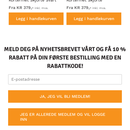
Mørkegrå
kh
Fra KR 379,-
Fra KR 379,-
Fr
inkl. mva.
inkl. mva.
Legg i handlekurven
Legg i handlekurven
MELD DEG PÅ NYHETSBREVET VÅRT OG FÅ 10 %
RABATT PÅ DIN FØRSTE BESTILLING MED EN
RABATTKODE!
JA, JEG VIL BLI MEDLEM!
JEG ER ALLEREDE MEDLEM OG VIL LOGGE
INN