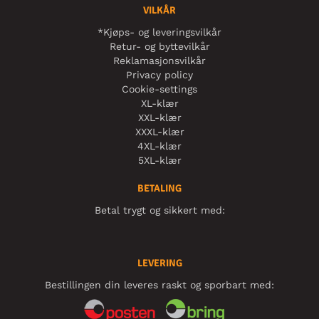
VILKÅR
*Kjøps- og leveringsvilkår
Retur- og byttevilkår
Reklamasjonsvilkår
Privacy policy
Cookie-settings
XL-klær
XXL-klær
XXXL-klær
4XL-klær
5XL-klær
BETALING
Betal trygt og sikkert med:
LEVERING
Bestillingen din leveres raskt og sporbart med: