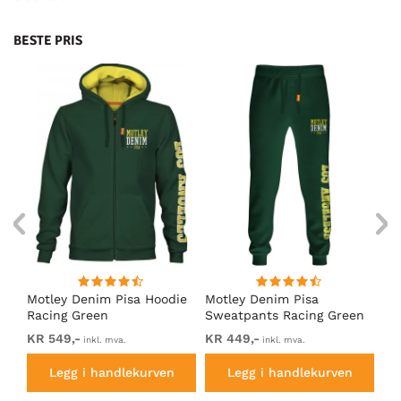
BESTE PRIS
Motley Denim Pisa Hoodie
Motley Denim Pisa
Mo
Racing Green
Sweatpants Racing Green
Ho
KR 549,-
KR 449,-
KR
inkl. mva.
inkl. mva.
Legg i handlekurven
Legg i handlekurven