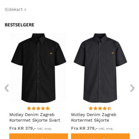
Sidekart »
BESTSELGERE
ng
Motley Denim Zagreb
Motley Denim Zagreb
Mo
Kortermet Skjorte Svart
Kortermet Skjorte
Ko
Mørkegrå
Ma
Fra KR 379,-
Fra KR 379,-
KR
inkl. mva.
inkl. mva.