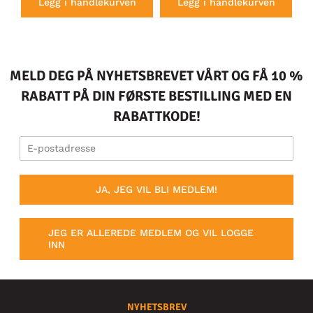
Legg i handlekurven
Legg i handlekurven
MELD DEG PÅ NYHETSBREVET VÅRT OG FÅ 10 %
RABATT PÅ DIN FØRSTE BESTILLING MED EN
RABATTKODE!
JA, JEG VIL BLI MEDLEM!
JEG ER ALLEREDE MEDLEM OG VIL LOGGE
INN
NYHETSBREV