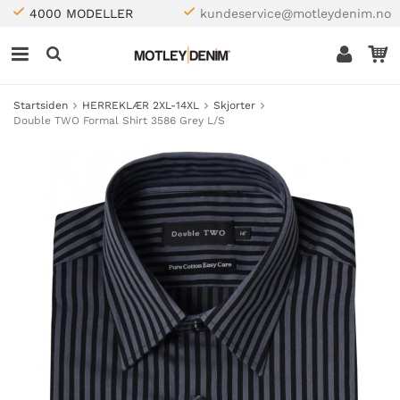
4000 MODELLER
kundeservice@motleydenim.no
Startsiden
HERREKLÆR 2XL-14XL
Skjorter
Double TWO Formal Shirt 3586 Grey L/S