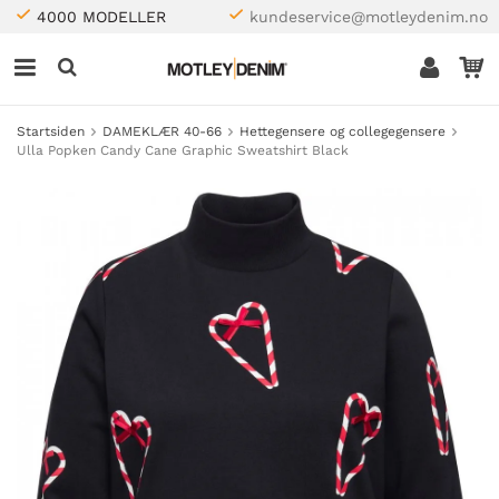
4000 MODELLER
kundeservice@motleydenim.no
Startsiden
DAMEKLÆR 40-66
Hettegensere og collegegensere
Ulla Popken Candy Cane Graphic Sweatshirt Black