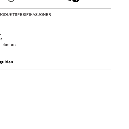
RODUKTSPESIFIKASJONER
L
ma
 elastan
sguiden