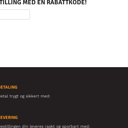
STILLING MED EN RABATTKODE!
BETALING
etal trygt og sikkert med:
LEVERING
estillingen din leveres raskt og sporbart med: