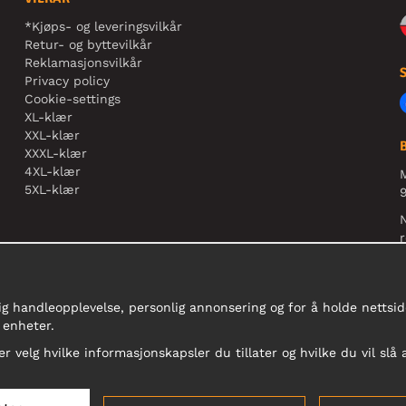
*Kjøps- og leveringsvilkår
Retur- og byttevilkår
Reklamasjonsvilkår
Privacy policy
Cookie-settings
XL-klær
XXL-klær
XXXL-klær
4XL-klær
5XL-klær
9
N
r
ig handleopplevelse, personlig annonsering og for å holde nettside
 enheter.
er velg hvilke informasjonskapsler du tillater og hvilke du vil slå 