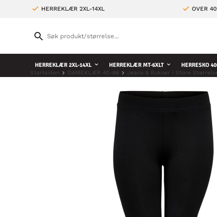
HERREKLÆR 2XL-14XL
OVER 4
HERREKLÆR 2XL-14XL
HERREKLÆR MT-6XLT
HERRESKO 40
Startsiden
DAMEKLÆR 40-66
Jeans & Bukser i Store Størrels