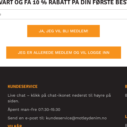
ÅRT OG FÅ 10 % RABATT PÅ DIN FØRSTE BE
JA, JEG VIL BLI MEDLEM!
JEG ER ALLEREDE MEDLEM OG VIL LOGGE INN
KUNDESERVICE
Live chat – klikk på chat-ikonet nederst til høyre på
B
siden.
Åpent man-fre 07:30-15:30
Send en e-post til:
kundeservice@motleydenim.no
B
VILKÅR