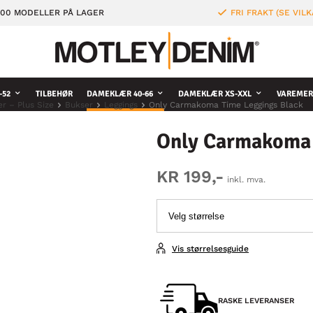
000 MODELLER PÅ LAGER
FRI FRAKT (SE VILK
-52
TILBEHØR
DAMEKLÆR 40-66
DAMEKLÆR XS-XXL
VAREMER
er – Plus Size
Bukser
Leggings
Only Carmakoma Time Leggings Black
Only Carmakoma 
KR 199,-
inkl. mva.
Vis størrelsesguide
RASKE LEVERANSER