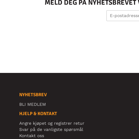
MELD DEG PÅ NYHETSBREVET V
NYHETSBREV
BLI MEDLEM
HJELP & KONTAKT
Angre kjøpet og registrer retur
Svar på de vanligste spørsmål
Kontakt oss