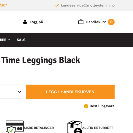
ÅR)*
kundeservice@motleydenim.no
0
Logg på
Handlekurv
KER
SALG
Time Leggings Black
LEGG I HANDLEKURVEN
Bestillingsvare
SIKRE BETALINGER
ALLTID RETURRETT