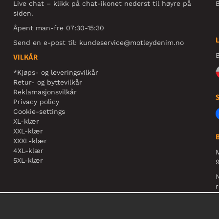
Live chat – klikk på chat-ikonet nederst til høyre på
B
siden.
Åpent man-fre 07:30-15:30
Send en e-post til:
kundeservice@motleydenim.no
B
VILKÅR
*Kjøps- og leveringsvilkår
Retur- og byttevilkår
Reklamasjonsvilkår
Privacy policy
Cookie-settings
XL-klær
XXL-klær
XXXL-klær
4XL-klær
5XL-klær
9
N
r