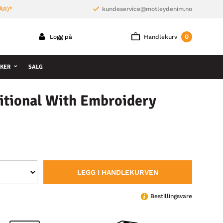
ÅR)*
kundeservice@motleydenim.no
0
Logg på
Handlekurv
KER
SALG
itional With Embroidery
LEGG I HANDLEKURVEN
Bestillingsvare