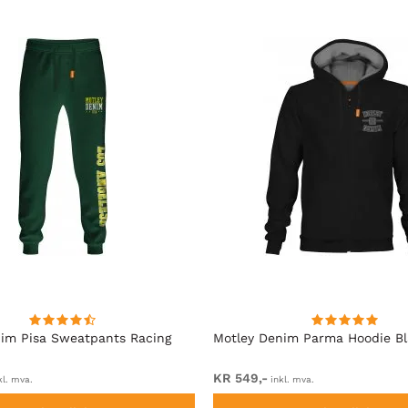
im Pisa Sweatpants Racing
Motley Denim Parma Hoodie B
KR 549,-
kl. mva.
inkl. mva.