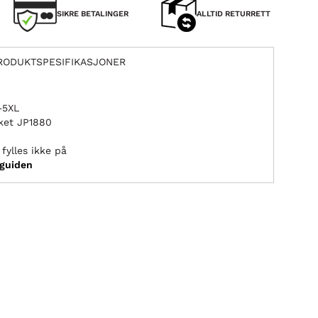
SIKRE BETALINGER
ALLTID RETURRETT
RODUKTSPESIFIKASJONER
L–5XL
ket JP1880
fylles ikke på
sguiden