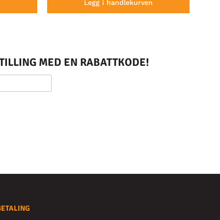
n
Legg i handlekurven
STILLING MED EN RABATTKODE!
BETALING