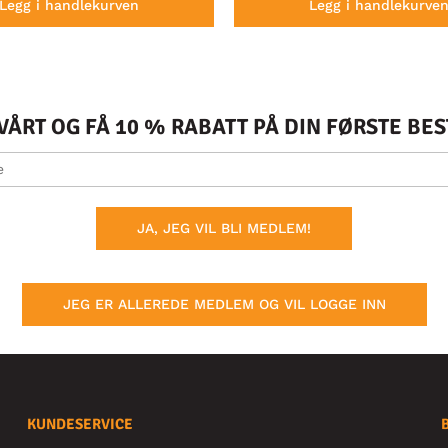
Legg i handlekurven
Legg i handlekurve
ÅRT OG FÅ 10 % RABATT PÅ DIN FØRSTE BE
JA, JEG VIL BLI MEDLEM!
JEG ER ALLEREDE MEDLEM OG VIL LOGGE INN
KUNDESERVICE