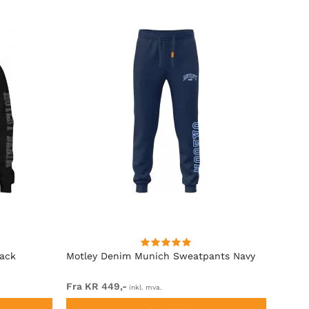
lack
Motley Denim Munich Sweatpants Navy
Motle
Fra KR 449,-
Fra K
inkl. mva.