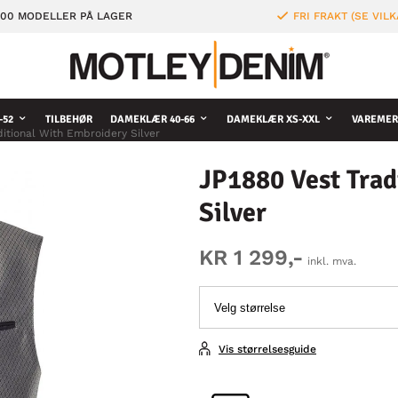
000 MODELLER PÅ LAGER
FRI FRAKT (SE VILK
-52
TILBEHØR
DAMEKLÆR 40-66
DAMEKLÆR XS-XXL
VAREMER
ditional With Embroidery Silver
JP1880 Vest Trad
Silver
KR 1 299,-
inkl. mva.
Vis størrelsesguide