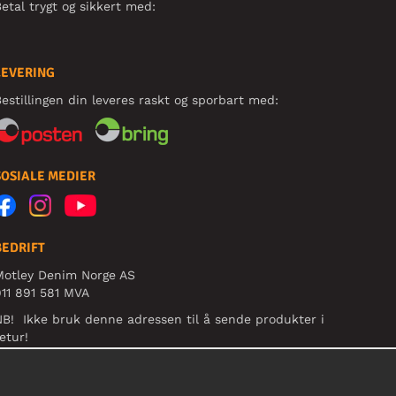
etal trygt og sikkert med:
LEVERING
estillingen din leveres raskt og sporbart med:
SOSIALE MEDIER
BEDRIFT
Motley Denim Norge AS
11 891 581 MVA
B! Ikke bruk denne adressen til å sende produkter i
etur!