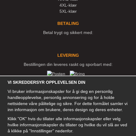
4XL-klær
5XL-klær
BETALING
Betal trygt og sikkert med:
LEVERING
Bestillingen din leveres raskt og sporbart med:
VI SKREDDERSYR OPPLEVELSEN DIN
SOSIALE MEDIER
Vi bruker informasjonskapsler for å gi deg en personlig
handleopplevelse, personlig annonsering og for å holde
nettsidene våre pålitelige og sikre. For dette formålet samler vi
inn informasjon om brukere, deres design og deres enheter.
BEDRIFT
Klikk "OK" hvis du tillater alle informasjonskapsler eller velg
Motley Denim Norge AS
hvilke informasjonskapsler du tillater og hvilke du vil slå av ved
911 891 581 MVA
å klikke på "Innstillinger" nedenfor.
NB! Ikke bruk denne adressen til å sende produkter i retur!