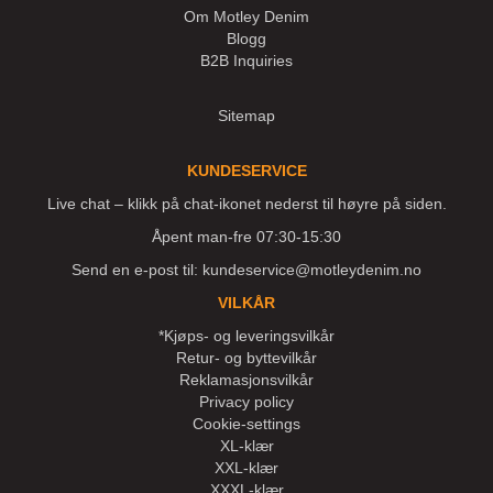
Om Motley Denim
Blogg
B2B Inquiries
Sitemap
KUNDESERVICE
Live chat – klikk på chat-ikonet nederst til høyre på siden.
Åpent man-fre 07:30-15:30
Send en e-post til:
kundeservice@motleydenim.no
VILKÅR
*Kjøps- og leveringsvilkår
Retur- og byttevilkår
Reklamasjonsvilkår
Privacy policy
Cookie-settings
XL-klær
XXL-klær
XXXL-klær