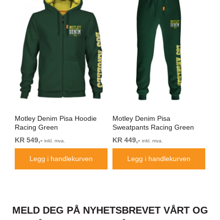
rte
Motley Denim Pisa Hoodie
Motley Denim Pisa
Mo
Racing Green
Sweatpants Racing Green
Bl
KR 549,-
KR 449,-
KR
inkl. mva.
inkl. mva.
Legg i handlekurven
Legg i handlekurven
MELD DEG PÅ NYHETSBREVET VÅRT OG