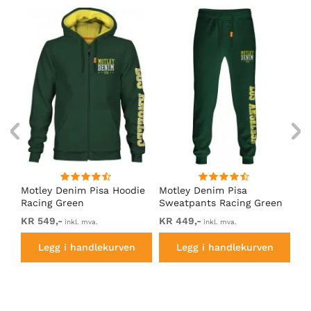
Motley Denim Pisa Hoodie
Motley Denim Pisa
Mo
Racing Green
Sweatpants Racing Green
Ho
KR 549,-
KR 449,-
KR
inkl. mva.
inkl. mva.
Legg i handlekurven
Legg i handlekurven