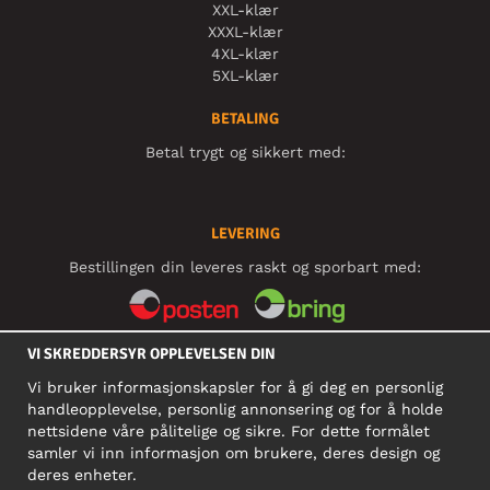
XXL-klær
XXXL-klær
4XL-klær
5XL-klær
BETALING
Betal trygt og sikkert med:
LEVERING
Bestillingen din leveres raskt og sporbart med:
VI SKREDDERSYR OPPLEVELSEN DIN
SOSIALE MEDIER
Vi bruker informasjonskapsler for å gi deg en personlig
handleopplevelse, personlig annonsering og for å holde
nettsidene våre pålitelige og sikre. For dette formålet
BEDRIFT
samler vi inn informasjon om brukere, deres design og
deres enheter.
Motley Denim Norge AS