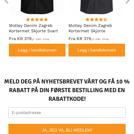
ng
Motley Denim Zagreb
Motley Denim Zagreb
Mo
Kortermet Skjorte Svart
Kortermet Skjorte
Ko
Mørkegrå
Ma
Fra KR 379,-
Fra KR 379,-
KR
inkl. mva.
inkl. mva.
Legg i handlekurven
Legg i handlekurven
MELD DEG PÅ NYHETSBREVET VÅRT OG FÅ 10 %
RABATT PÅ DIN FØRSTE BESTILLING MED EN
RABATTKODE!
JA, JEG VIL BLI MEDLEM!