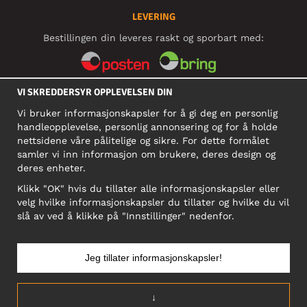
LEVERING
Bestillingen din leveres raskt og sporbart med:
VI SKREDDERSYR OPPLEVELSEN DIN
SOSIALE MEDIER
Vi bruker informasjonskapsler for å gi deg en personlig
handleopplevelse, personlig annonsering og for å holde
nettsidene våre pålitelige og sikre. For dette formålet
BEDRIFT
samler vi inn informasjon om brukere, deres design og
deres enheter.
Motley Denim Norge AS
911 891 581 MVA
Klikk "OK" hvis du tillater alle informasjonskapsler eller
velg hvilke informasjonskapsler du tillater og hvilke du vil
NB! Ikke bruk denne adressen til å sende produkter i retur!
slå av ved å klikke på "Innstillinger" nedenfor.
Jeg tillater informasjonskapsler!
NORGE/NORSK
↓