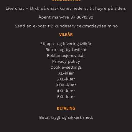
Live chat – klikk på chat-ikonet nederst til høyre på siden.
Åpent man-fre 07:30-15:30
Send en e-post til:
kundeservice@motleydenim.no
VILKÅR
*Kjøps- og leveringsvilkår
Retur- og byttevilkår
Reklamasjonsvilkår
Privacy policy
Cookie-settings
XL-klær
XXL-klær
XXXL-klær
4XL-klær
5XL-klær
BETALING
Betal trygt og sikkert med: