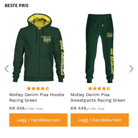
BESTE PRIS
Motley Denim Pisa Hoodie
Motley Denim Pisa
Mo
Racing Green
Sweatpants Racing Green
Ho
KR 549,-
KR 449,-
KR
inkl. mva.
inkl. mva.
Legg i handlekurven
Legg i handlekurven