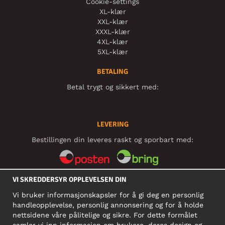
Cookie-settings
XL-klær
XXL-klær
XXXL-klær
4XL-klær
5XL-klær
BETALING
Betal trygt og sikkert med:
LEVERING
Bestillingen din leveres raskt og sporbart med:
VI SKREDDERSYR OPPLEVELSEN DIN
SOSIALE MEDIER
Vi bruker informasjonskapsler for å gi deg en personlig
handleopplevelse, personlig annonsering og for å holde
nettsidene våre pålitelige og sikre. For dette formålet
BEDRIFT