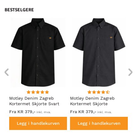
BESTSELGERE
nde
Motley Denim Zagreb
Motley Denim Zagreb
Mo
Kortermet Skjorte Svart
Kortermet Skjorte
Ko
Mørkegrå
Ma
Fra KR 379,-
Fra KR 379,-
KR
inkl. mva.
inkl. mva.
Legg i handlekurven
Legg i handlekurven