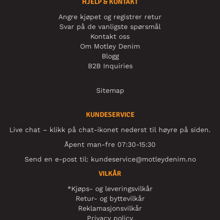
HJELP & KONTAKT
Angre kjøpet og registrer retur
Svar på de vanligste spørsmål
Kontakt oss
Om Motley Denim
Blogg
B2B Inquiries
Sitemap
KUNDESERVICE
Live chat – klikk på chat-ikonet nederst til høyre på siden.
Åpent man-fre 07:30-15:30
Send en e-post til:
kundeservice@motleydenim.no
VILKÅR
*Kjøps- og leveringsvilkår
Retur- og byttevilkår
Reklamasjonsvilkår
Privacy policy