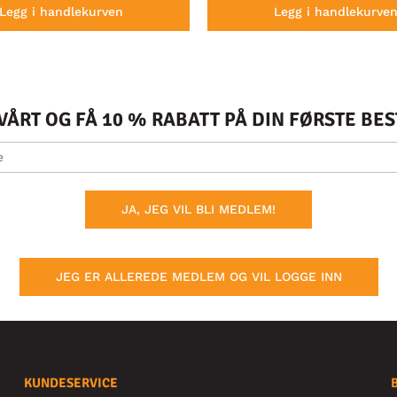
Legg i handlekurven
Legg i handlekurve
ÅRT OG FÅ 10 % RABATT PÅ DIN FØRSTE BE
JA, JEG VIL BLI MEDLEM!
JEG ER ALLEREDE MEDLEM OG VIL LOGGE INN
KUNDESERVICE