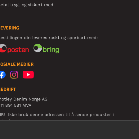
etal trygt og sikkert med:
LEVERING
estillingen din leveres raskt og sporbart med:
SOSIALE MEDIER
BEDRIFT
Motley Denim Norge AS
11 891 581 MVA
B! Ikke bruk denne adressen til å sende produkter i
etur!