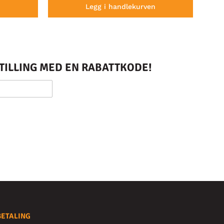
n
Legg i handlekurven
STILLING MED EN RABATTKODE!
BETALING