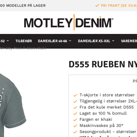
000 MODELLER PÅ LAGER
FRI FRAKT (SE VILK
-52
TILBEHØR
DAMEKLÆR 40-66
DAMEKLÆR XS-XXL
VAREMER
 City Print T-Shirt Khaki
D555 RUEBEN NY C
P
T-skjorte i store størrelser
Tilgjengelig i størrelser 2X
Fra det kule merket D555
Laget av 100 % bomull
Fargen er khaki
Maskinvaskes på 30°
Sesongprodukt - størrelser 