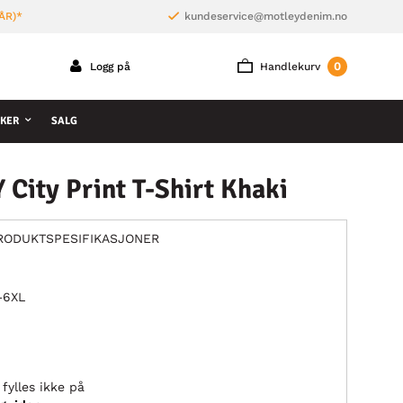
ÅR)*
kundeservice@motleydenim.no
0
Logg på
Handlekurv
KER
SALG
ity Print T-Shirt Khaki
RODUKTSPESIFIKASJONER
L–6XL
fylles ikke på