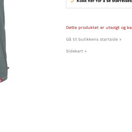
Klikk her for å se størrelse
Dette produktet er utsolgt og kan
Gå til butikkens startside »
Sidekart »