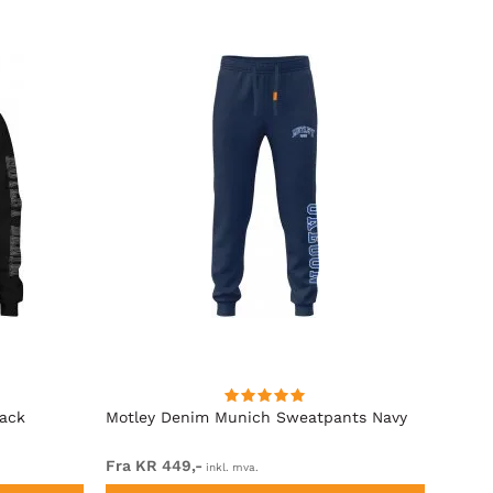
lack
Motley Denim Munich Sweatpants Navy
Motle
Fra KR 449,-
Fra K
inkl. mva.