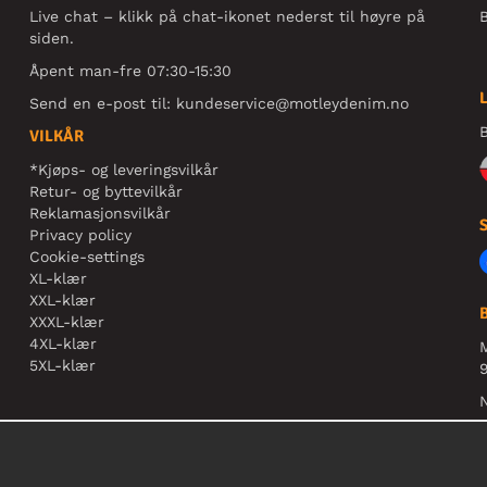
Live chat – klikk på chat-ikonet nederst til høyre på
B
siden.
Åpent man-fre 07:30-15:30
Send en e-post til:
kundeservice@motleydenim.no
B
VILKÅR
*Kjøps- og leveringsvilkår
Retur- og byttevilkår
Reklamasjonsvilkår
Privacy policy
Cookie-settings
XL-klær
XXL-klær
XXXL-klær
4XL-klær
5XL-klær
9
N
r