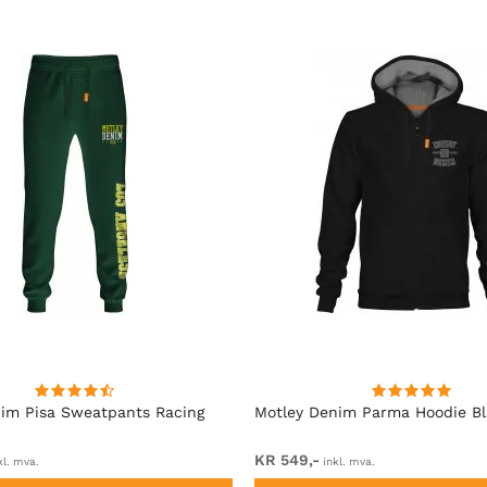
im Pisa Sweatpants Racing
Motley Denim Parma Hoodie B
KR 549,-
kl. mva.
inkl. mva.