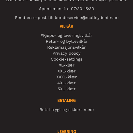
Åpent man-fre 07:30-15:30
Send en e-post til:
kundeservice@motleydenim.no
VILKÅR
*Kjøps- og leveringsvilkår
Retur- og byttevilkår
Reklamasjonsvilkår
Privacy policy
Cookie-settings
XL-klær
XXL-klær
XXXL-klær
4XL-klær
5XL-klær
BETALING
Betal trygt og sikkert med:
LEVERING