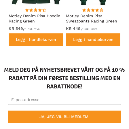
Motley Denim Pisa Hoodie
Motley Denim Pisa
Mo
Racing Green
Sweatpants Racing Green
Ho
KR 549,-
KR 449,-
KR
inkl. mva.
inkl. mva.
Legg i handlekurven
Legg i handlekurven
MELD DEG PÅ NYHETSBREVET VÅRT OG FÅ 10 %
RABATT PÅ DIN FØRSTE BESTILLING MED EN
RABATTKODE!
JA, JEG VIL BLI MEDLEM!