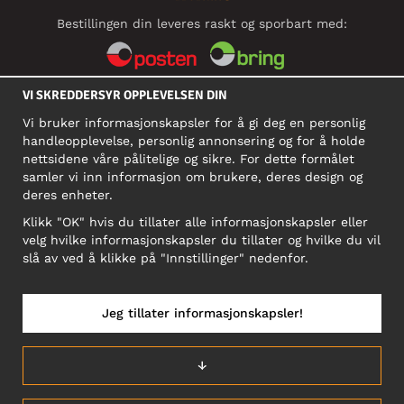
Bestillingen din leveres raskt og sporbart med:
VI SKREDDERSYR OPPLEVELSEN DIN
SOSIALE MEDIER
Vi bruker informasjonskapsler for å gi deg en personlig
handleopplevelse, personlig annonsering og for å holde
nettsidene våre pålitelige og sikre. For dette formålet
BEDRIFT
samler vi inn informasjon om brukere, deres design og
deres enheter.
Motley Denim Norge AS
911 891 581 MVA
Klikk "OK" hvis du tillater alle informasjonskapsler eller
velg hvilke informasjonskapsler du tillater og hvilke du vil
NB! Ikke bruk denne adressen til å sende produkter i retur!
slå av ved å klikke på "Innstillinger" nedenfor.
Jeg tillater informasjonskapsler!
NORGE/NORSK
↓