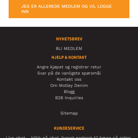
JEG ER ALLEREDE MEDLEM OG VIL LOGGE
INN
NYHETSBREV
BLI MEDLEM
HJELP & KONTAKT
Angre kjøpet og registrer retur
Svar på de vanligste spørsmål
Kontakt oss
Om Motley Denim
Blogg
B2B Inquiries
Sitemap
KUNDESERVICE
Live chat – klikk på chat-ikonet nederst til høyre på siden.