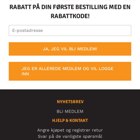
RABATT PÅ DIN FØRSTE BESTILLING MED EN
RABATTKODE!
JA, JEG VIL BLI MEDLEM!
JEG ER ALLEREDE MEDLEM OG VIL LOGGE
INN
NYHETSBREV
BLI MEDLEM
HJELP & KONTAKT
Angre kjøpet og registrer retur
Svar på de vanligste spørsmål