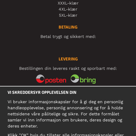
XXXL-klær
4XL-klær
5XL-klær
BETALING
Betal trygt og sikkert med:
LEVERING
Bestillingen din leveres raskt og sporbart med:
VI SKREDDERSYR OPPLEVELSEN DIN
SOSIALE MEDIER
Vi bruker informasjonskapsler for å gi deg en personlig
handleopplevelse, personlig annonsering og for å holde
nettsidene våre pålitelige og sikre. For dette formålet
BEDRIFT
samler vi inn informasjon om brukere, deres design og
deres enheter.
Motley Denim Norge AS
911 891 581 MVA
Klikk "OK" hvis du tillater alle informasjonskapsler eller