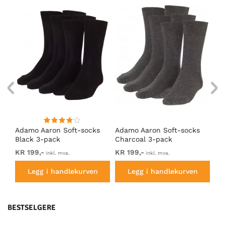
Adamo Aaron Soft-socks
Adamo Aaron Soft-socks
Ad
Black 3-pack
Charcoal 3-pack
so
KR 199,-
KR 199,-
KR
inkl. mva.
inkl. mva.
Legg i handlekurven
Legg i handlekurven
BESTSELGERE