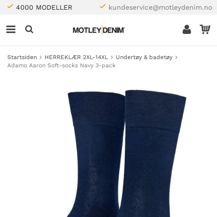
4000 MODELLER
kundeservice@motleydenim.no
Startsiden
HERREKLÆR 2XL-14XL
Undertøy & badetøy
Adamo Aaron Soft-socks Navy 3-pack