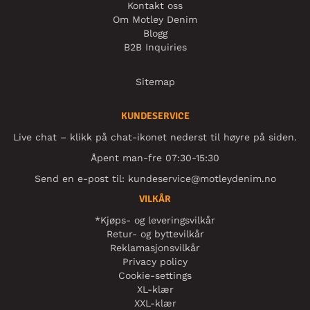
Kontakt oss
Om Motley Denim
Blogg
B2B Inquiries
Sitemap
KUNDESERVICE
Live chat – klikk på chat-ikonet nederst til høyre på siden.
Åpent man-fre 07:30-15:30
Send en e-post til:
kundeservice@motleydenim.no
VILKÅR
*Kjøps- og leveringsvilkår
Retur- og byttevilkår
Reklamasjonsvilkår
Privacy policy
Cookie-settings
XL-klær
XXL-klær