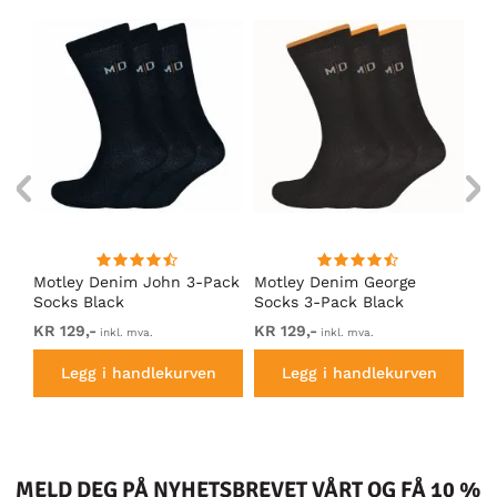
Motley Denim John 3-Pack
Motley Denim George
Mo
Socks Black
Socks 3-Pack Black
So
KR 129,-
KR 129,-
KR
inkl. mva.
inkl. mva.
Legg i handlekurven
Legg i handlekurven
MELD DEG PÅ NYHETSBREVET VÅRT OG FÅ 10 %