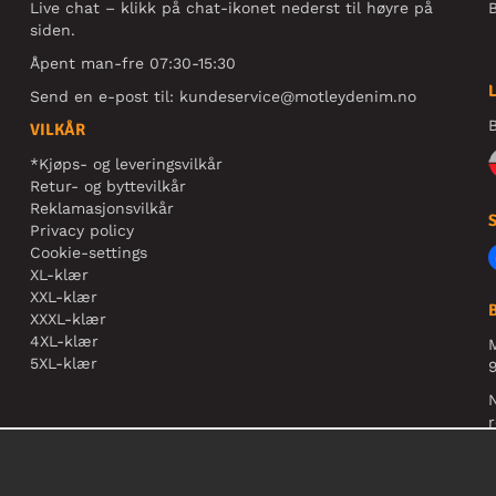
Live chat – klikk på chat-ikonet nederst til høyre på
B
siden.
Åpent man-fre 07:30-15:30
Send en e-post til:
kundeservice@motleydenim.no
B
VILKÅR
*Kjøps- og leveringsvilkår
Retur- og byttevilkår
Reklamasjonsvilkår
Privacy policy
Cookie-settings
XL-klær
XXL-klær
XXXL-klær
4XL-klær
5XL-klær
9
N
r