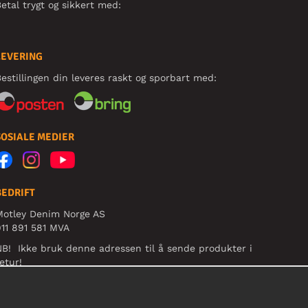
etal trygt og sikkert med:
LEVERING
estillingen din leveres raskt og sporbart med:
SOSIALE MEDIER
BEDRIFT
Motley Denim Norge AS
11 891 581 MVA
B! Ikke bruk denne adressen til å sende produkter i
etur!