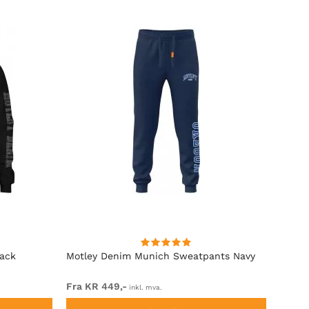
lack
Motley Denim Munich Sweatpants Navy
Motle
Fra KR 449,-
Fra K
inkl. mva.