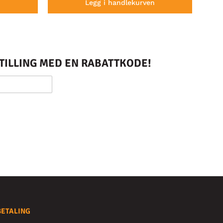
n
Legg i handlekurven
STILLING MED EN RABATTKODE!
BETALING