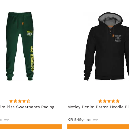
im Pisa Sweatpants Racing
Motley Denim Parma Hoodie B
KR 549,-
kl. mva.
inkl. mva.