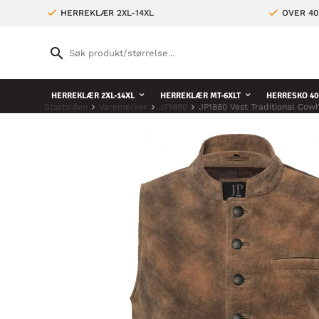
HERREKLÆR 2XL-14XL
OVER 4
HERREKLÆR 2XL-14XL
HERREKLÆR MT-6XLT
HERRESKO 40
Startsiden
Varemerker
JP1880
JP1880 Vest Traditional Cow