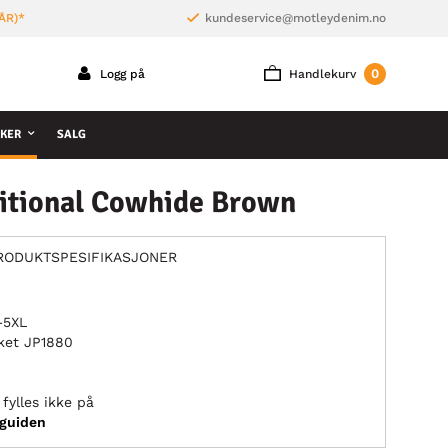
ÅR)*
kundeservice@motleydenim.no
0
Logg på
Handlekurv
KER
SALG
ditional Cowhide Brown
RODUKTSPESIFIKASJONER
L–5XL
ket JP1880
fylles ikke på
sguiden