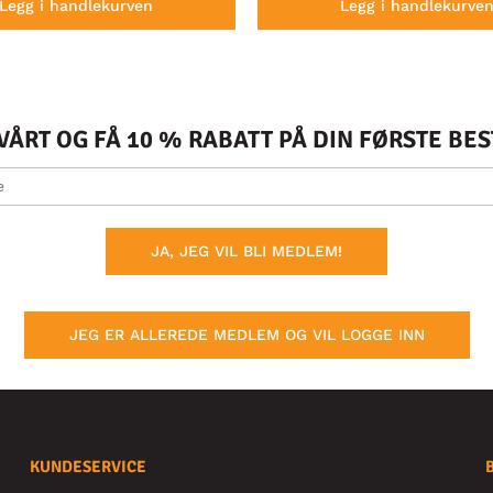
Legg i handlekurven
Legg i handlekurve
ÅRT OG FÅ 10 % RABATT PÅ DIN FØRSTE BE
JA, JEG VIL BLI MEDLEM!
JEG ER ALLEREDE MEDLEM OG VIL LOGGE INN
KUNDESERVICE