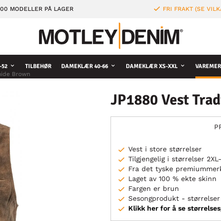
000 MODELLER PÅ LAGER
FRI FRAKT (SE VILK
-52
TILBEHØR
DAMEKLÆR 40-66
DAMEKLÆR XS-XXL
VAREMER
hide Brown
JP1880 Vest Tra
P
Vest i store størrelser
Tilgjengelig i størrelser 2X
Fra det tyske premiummer
Laget av 100 % ekte skinn
Fargen er brun
Sesongprodukt - størrelser 
Klikk her for å se størrelse