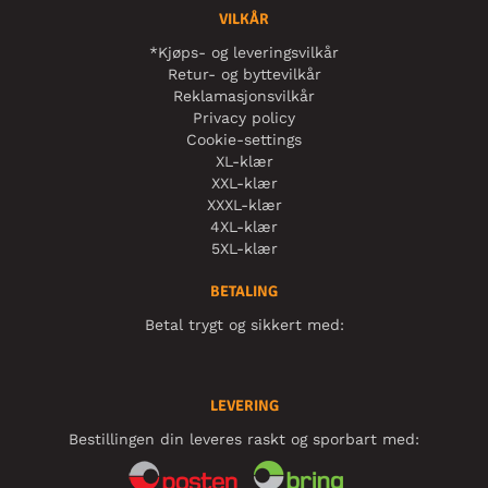
VILKÅR
*Kjøps- og leveringsvilkår
Retur- og byttevilkår
Reklamasjonsvilkår
Privacy policy
Cookie-settings
XL-klær
XXL-klær
XXXL-klær
4XL-klær
5XL-klær
BETALING
Betal trygt og sikkert med:
LEVERING
Bestillingen din leveres raskt og sporbart med: