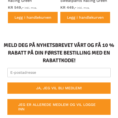
Racing Green
Sweatpants Racing Green
Ho
KR 549,-
KR 449,-
KR
inkl. mva.
inkl. mva.
Legg i handlekurven
Legg i handlekurven
MELD DEG PÅ NYHETSBREVET VÅRT OG FÅ 10 %
RABATT PÅ DIN FØRSTE BESTILLING MED EN
RABATTKODE!
JA, JEG VIL BLI MEDLEM!
JEG ER ALLEREDE MEDLEM OG VIL LOGGE
INN