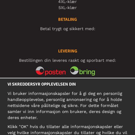
4XL-klær
5XL-klær
BETALING
Betal trygt og sikkert med:
LEVERING
Bestillingen din leveres raskt og sporbart med:
VI SKREDDERSYR OPPLEVELSEN DIN
SOSIALE MEDIER
Vi bruker informasjonskapsler for å gi deg en personlig
handleopplevelse, personlig annonsering og for å holde
nettsidene våre pålitelige og sikre. For dette formålet
BEDRIFT
samler vi inn informasjon om brukere, deres design og
deres enheter.
Motley Denim Norge AS
911 891 581 MVA
Klikk "OK" hvis du tillater alle informasjonskapsler eller
velg hvilke informasjonskapsler du tillater og hvilke du vil
NB! Ikke bruk denne adressen til å sende produkter i retur!