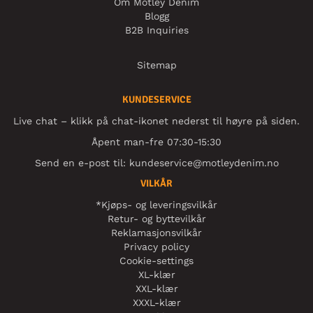
Om Motley Denim
Blogg
B2B Inquiries
Sitemap
KUNDESERVICE
Live chat – klikk på chat-ikonet nederst til høyre på siden.
Åpent man-fre 07:30-15:30
Send en e-post til:
kundeservice@motleydenim.no
VILKÅR
*Kjøps- og leveringsvilkår
Retur- og byttevilkår
Reklamasjonsvilkår
Privacy policy
Cookie-settings
XL-klær
XXL-klær
XXXL-klær