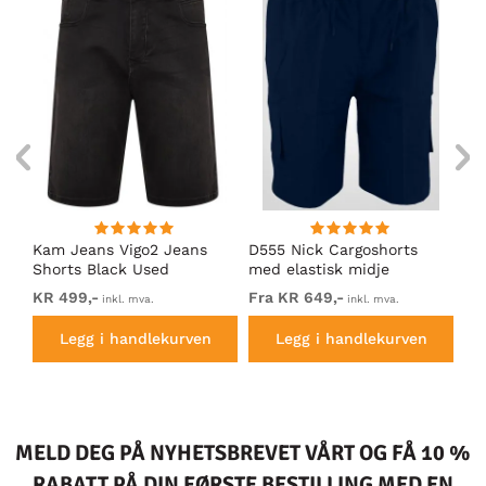
Kam Jeans Vigo2 Jeans
D555 Nick Cargoshorts
Ka
t
Shorts Black Used
med elastisk midje
Do
Marineblå
Ch
KR 499,-
Fra KR 649,-
KR
inkl. mva.
inkl. mva.
Legg i handlekurven
Legg i handlekurven
MELD DEG PÅ NYHETSBREVET VÅRT OG FÅ 10 %
RABATT PÅ DIN FØRSTE BESTILLING MED EN