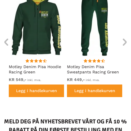
Motley Denim Pisa Hoodie
Motley Denim Pisa
Mo
Racing Green
Sweatpants Racing Green
Ho
KR 549,-
KR 449,-
KR
inkl. mva.
inkl. mva.
Legg i handlekurven
Legg i handlekurven
MELD DEG PÅ NYHETSBREVET VÅRT OG FÅ 10 %
RABATT PÅ DIN FØRSTE BESTILLING MED EN