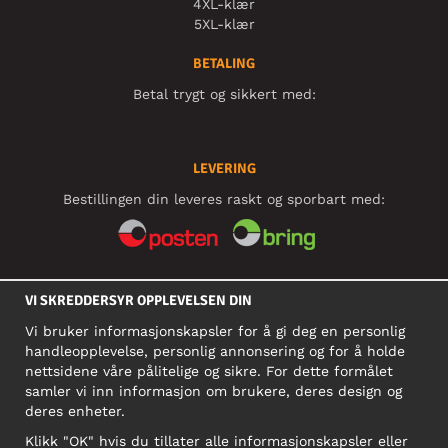
4XL-klær
5XL-klær
BETALING
Betal trygt og sikkert med:
LEVERING
Bestillingen din leveres raskt og sporbart med:
SOSIALE MEDIER
VI SKREDDERSYR OPPLEVELSEN DIN
Vi bruker informasjonskapsler for å gi deg en personlig
handleopplevelse, personlig annonsering og for å holde
BEDRIFT
nettsidene våre pålitelige og sikre. For dette formålet
samler vi inn informasjon om brukere, deres design og
Motley Denim Norge AS
deres enheter.
911 891 581 MVA
Klikk "OK" hvis du tillater alle informasjonskapsler eller
NB! Ikke bruk denne adressen til å sende produkter i retur!