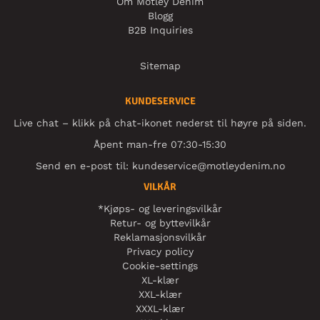
Om Motley Denim
Blogg
B2B Inquiries
Sitemap
KUNDESERVICE
Live chat – klikk på chat-ikonet nederst til høyre på siden.
Åpent man-fre 07:30-15:30
Send en e-post til:
kundeservice@motleydenim.no
VILKÅR
*Kjøps- og leveringsvilkår
Retur- og byttevilkår
Reklamasjonsvilkår
Privacy policy
Cookie-settings
XL-klær
XXL-klær
XXXL-klær