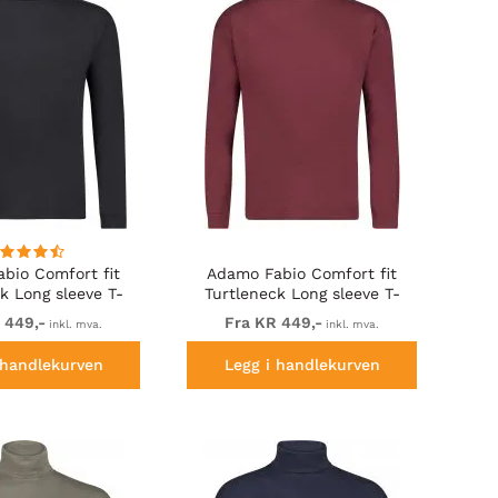
bio Comfort fit
Adamo Fabio Comfort fit
k Long sleeve T-
Turtleneck Long sleeve T-
irt Black
shirt Burgundy
 449,-
Fra KR 449,-
inkl. mva.
inkl. mva.
 handlekurven
Legg i handlekurven