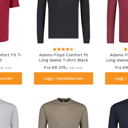
fort Fit T-
Adamo Floyd Comfort fit
Adamo Fl
d
Long sleeve T-shirt Black
Long sleev
Fra KR 379,-
Fra KR
nkl. mva.
inkl. mva.
kurven
Legg i handlekurven
Legg i