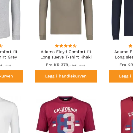
fort fit
Adamo Floyd Comfort fit
Adamo Fl
hirt Grey
Long sleeve T-shirt Khaki
Long sle
Fra KR 379,-
Fra KR
nkl. mva.
inkl. mva.
kurven
Legg i handlekurven
Legg i