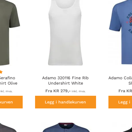
erafino
Adamo 320116 Fine Rib
Adamo Coll
irt Olive
Undershirt White
S
Fra KR 279,-
Fra KR
nkl. mva.
inkl. mva.
kurven
Legg i handlekurven
Legg i