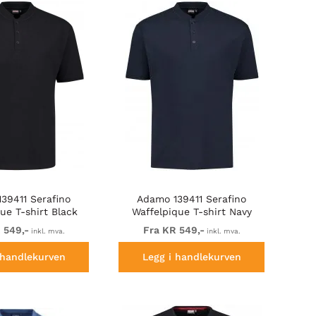
39411 Serafino
Adamo 139411 Serafino
ue T-shirt Black
Waffelpique T-shirt Navy
 549,-
Fra KR 549,-
inkl. mva.
inkl. mva.
 handlekurven
Legg i handlekurven