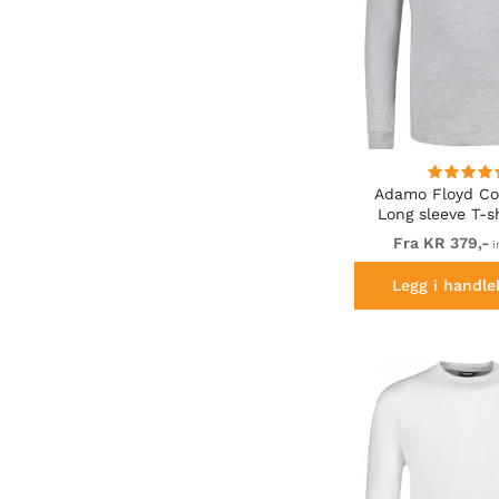
Adamo Floyd Com
Long sleeve T-s
Fra KR 379,-
i
Legg i handle