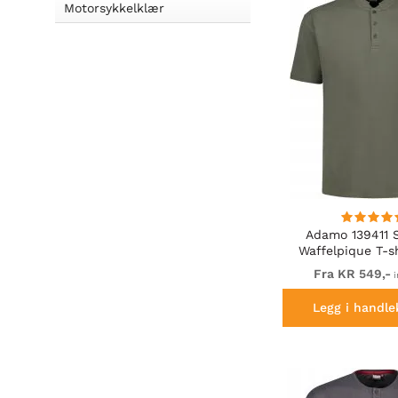
Motorsykkelklær
Adamo 139411 S
Waffelpique T-sh
Green
Fra KR 549,-
i
Legg i handle