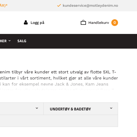
ÅR)*
kundeservice@motleydenim.no
0
Logg på
Handlekurv
KER
SALG
enim tilbyr våre kunder ett stort utvalg av flotte 5XL T-
ilarter i vårt sortiment, hvilket gjør at alle våre kunder
vi kan for eksempel nevne Jack & Jones, Kam Jeans
orter for alle anledninger. Vi har til eksempel flere T-
i enklere ensfargede T-skjorter som passer perfekt under
UNDERTØY & BADETØY