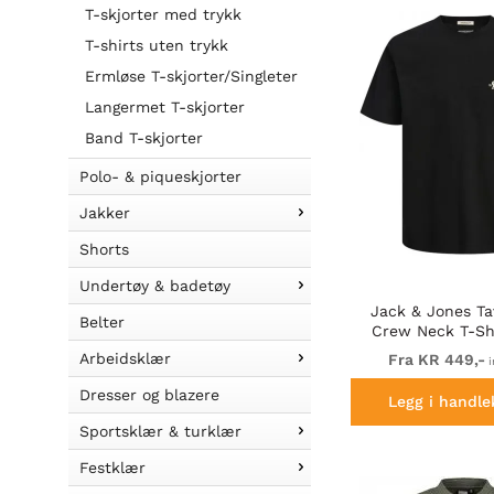
T-skjorter med trykk
T-shirts uten trykk
Ermløse T-skjorter/Singleter
Langermet T-skjorter
Band T-skjorter
Polo- & piqueskjorter
Jakker
Shorts
Undertøy & badetøy
Jack & Jones Ta
Belter
Crew Neck T-Shi
Arbeidsklær
Fra KR 449,-
i
Dresser og blazere
Legg i handle
Sportsklær & turklær
Festklær