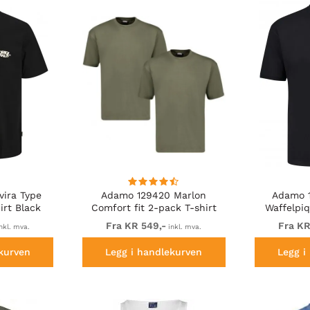
vira Type
Adamo 129420 Marlon
Adamo 1
rt Black
Comfort fit 2-pack T-shirt
Waffelpiq
Olive Green
Fra KR 549,-
Fra KR
nkl. mva.
inkl. mva.
kurven
Legg i handlekurven
Legg i