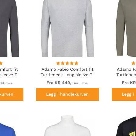
fort fit
Adamo Fabio Comfort fit
Adamo Fa
sleeve T-
Turtleneck Long sleeve T-
Turtlenec
coal
shirt Grey
sh
Fra KR 449,-
Fra KR
nkl. mva.
inkl. mva.
kurven
Legg i handlekurven
Legg i