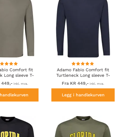
bio Comfort fit
Adamo Fabio Comfort fit
k Long sleeve T-
Turtleneck Long sleeve T-
irt Khaki
shirt Navy
 449,-
Fra KR 449,-
inkl. mva.
inkl. mva.
 handlekurven
Legg i handlekurven