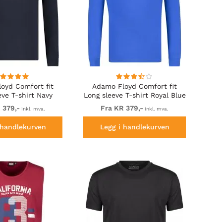
oyd Comfort fit
Adamo Floyd Comfort fit
eve T-shirt Navy
Long sleeve T-shirt Royal Blue
 379,-
Fra KR 379,-
inkl. mva.
inkl. mva.
 handlekurven
Legg i handlekurven