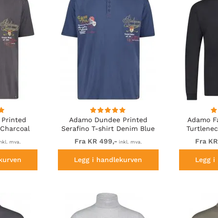
Printed
Adamo Dundee Printed
Adamo Fa
 Charcoal
Serafino T-shirt Denim Blue
Turtlenec
sh
Fra KR 499,-
Fra KR
nkl. mva.
inkl. mva.
kurven
Legg i handlekurven
Legg i