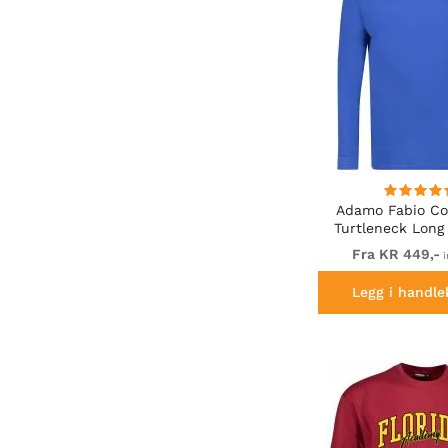
Adamo Fabio Com
Turtleneck Long 
shirt Royal
Fra KR 449,-
i
Legg i handle