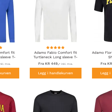
fort fit
Adamo Fabio Comfort fit
Adamo Flor
sleeve T-
Turtleneck Long sleeve T-
Sh
 blue
shirt White
Fra KR 449,-
Fra KR
nkl. mva.
inkl. mva.
kurven
Legg i handlekurven
Legg i