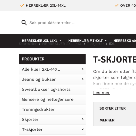
HERREKLÆR 2XL-14XL
OVER 4
HERREKLÆR 2XL-14XL
HERREKLÆR MT-6XLT
HERRESKO 40
Startsiden
HERREKLÆR 2XL-14XL
T-skjorter
5XL
T-SKJORTE
PRODUKTER
Alle klær 2XL-14XL
Om du leter etter fl
skjorter som følger 
Jeans og bukser
kan finne noe de sy
Sweatbukser og-shorts
og D555. Du kan derm
Les mer
skjorter med flotte 
Gensere og hettegensere
en hoodie eller til å
SORTER ETTER
Treningsdrakter
Skjorter
MERKER
T-skjorter