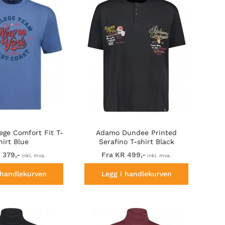
ege Comfort Fit T-
Adamo Dundee Printed
hirt Blue
Serafino T-shirt Black
 379,-
Fra KR 499,-
inkl. mva.
inkl. mva.
 handlekurven
Legg i handlekurven