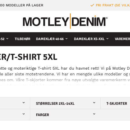
000 MODELLER PÅ LAGER
FRI FRAKT (SE VILK
-52
TILBEHØR
DAMEKLÆR 40-66
DAMEKLÆR XS-XXL
VAREMER
R/T-SHIRT 5XL
otte og moteriktige T-shirt 5XL har du havnet rett! Vi på Motley D
de aller siste motetrendene. Vi har en mengde ulike modeller og st
nes om. Våre T-skjorter kommer fra nøye utvalgte varemerkerm 
ed forvente deg både stil og god kvalitet. Hos oss finner du T-skj
trykk på som passer både til hverdag og til fest. Dessuten har v
 trene i. Hva du enn leter etter, finner du det hos oss!
STØRRELSER 2XL-14XL
T-SKJORTER
FARGER