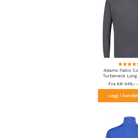
Adamo Fabio Com
Turtleneck Long 
shirt Char
Fra KR 449,-
i
Legg i handle