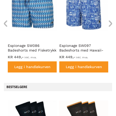
Espionage SW086
Espionage SW097
Es
Badeshorts med Fisketrykk
Badeshorts med Hawaii-
Ba
Blå
trykk Kongeblå/Hvit
Ge
KR 449,-
KR 449,-
KR
inkl. mva.
inkl. mva.
Legg i handlekurven
Legg i handlekurven
BESTSELGERE