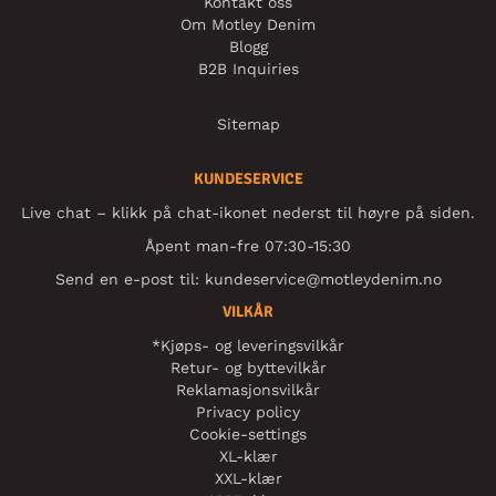
Kontakt oss
Om Motley Denim
Blogg
B2B Inquiries
Sitemap
KUNDESERVICE
Live chat – klikk på chat-ikonet nederst til høyre på siden.
Åpent man-fre 07:30-15:30
Send en e-post til:
kundeservice@motleydenim.no
VILKÅR
*Kjøps- og leveringsvilkår
Retur- og byttevilkår
Reklamasjonsvilkår
Privacy policy
Cookie-settings
XL-klær
XXL-klær