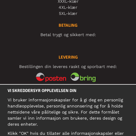
XXXL-klær
4XL-klær
5XL-klær
BETALING
Betal trygt og sikkert med:
LEVERING
Bestillingen din leveres raskt og sporbart med:
VI SKREDDERSYR OPPLEVELSEN DIN
SOSIALE MEDIER
Vi bruker informasjonskapsler for å gi deg en personlig
handleopplevelse, personlig annonsering og for å holde
nettsidene våre pålitelige og sikre. For dette formålet
BEDRIFT
samler vi inn informasjon om brukere, deres design og
deres enheter.
Motley Denim Norge AS
911 891 581 MVA
Klikk "OK" hvis du tillater alle informasjonskapsler eller