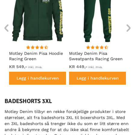
Motley Denim Pisa Hoodie
Motley Denim Pisa
Mo
Racing Green
Sweatpants Racing Green
Ho
KR 549,-
KR 449,-
KR
inkl. mva.
inkl. mva.
Legg i handlekurven
Legg i handlekurven
BADESHORTS 3XL
Motley Denim tilbyr en rekke forskjellige produkter i store
størrelser, alt fra badeshorts 3XL til boxershorts 3XL. Med
en 3XL badeshorts så trenger ikke du som er litt større enn
andre å bekymre deg for at du ikke skal finne komfortabelt