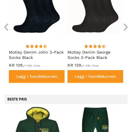
Motley Denim John 3-Pack
Motley Denim George
Mo
Socks Black
Socks 3-Pack Black
So
KR 129,-
KR 129,-
KR
inkl. mva.
inkl. mva.
Legg i handlekurven
Legg i handlekurven
BESTE PRIS