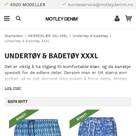
4000 MODELLER
kundeservice@motleydenim.no
Startsiden
HERREKLÆR 2XL-14XL
Undertøy & badetøy
Undertøy & badetøy XXXL
UNDERTØY & BADETØY XXXL
Det er viktig å ha tilgang til komfortable klær, og da kanskje
spesielt for de edlere deler. Dersom man er litt større enn
snittet, så er det derimot ikke enkelt å finne dette. Motley
Denim bringer deg alt fra boxershorts til badeshorts i
Les mer
størrelser opp til 3XL. Dermed får du tilgang på komfortable
klær for de viktigste delene av kroppen.
SISTE NYTT
NYHET!
NYHET!