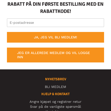
RABATT PÅ DIN FØRSTE BESTILLING MED EN
RABATTKODE!
JA, JEG VIL BLI MEDLEM!
JEG ER ALLEREDE MEDLEM OG VIL LOGGE
INN
NYHETSBREV
BLI MEDLEM
HJELP & KONTAKT
Angre kjøpet og registrer retur
Svar på de vanligste spørsmål