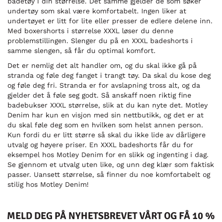
badetøy i din størrelse. Det samme gjelder de som søker
undertøy som skal være komfortabelt. Ingen liker at
undertøyet er litt for lite eller presser de edlere delene inn.
Med boxershorts i størrelse XXXL løser du denne
problemstillingen. Slenger du på en XXXL badeshorts i
samme slengen, så får du optimal komfort.
Det er nemlig det alt handler om, og du skal ikke gå på
stranda og føle deg fanget i trangt tøy. Da skal du kose deg
og føle deg fri. Stranda er for avslapning tross alt, og da
gjelder det å føle seg godt. Så anskaff noen riktig fine
badebukser XXXL størrelse, slik at du kan nyte det. Motley
Denim har kun en visjon med sin nettbutikk, og det er at
du skal føle deg som en hvilken som helst annen person.
Kun fordi du er litt større så skal du ikke lide av dårligere
utvalg og høyere priser. En XXXL badeshorts får du for
eksempel hos Motley Denim for en slikk og ingenting i dag.
Se gjennom et utvalg uten like, og unn deg klær som faktisk
passer. Uansett størrelse, så finner du noe komfortabelt og
stilig hos Motley Denim!
MELD DEG PÅ NYHETSBREVET VÅRT OG FÅ 10 %