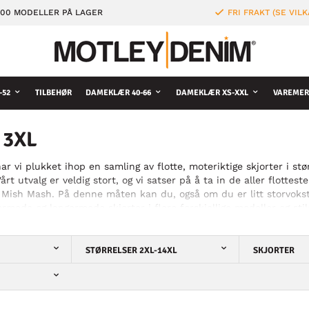
000 MODELLER PÅ LAGER
FRI FRAKT (SE VILK
-52
TILBEHØR
DAMEKLÆR 40-66
DAMEKLÆR XS-XXL
VAREMER
 3XL
ar vi plukket ihop en samling av flotte, moteriktige skjorter i stø
 Vårt utvalg er veldig stort, og vi satser på å ta in de aller flot
Mish Mash. På denne måten kan du, også om du er litt storvokst, 
rmede og langermede skjorter i flere forskjellige modeller og stil
t fra enklere ensfargede skjorter til både stripete og rutete i fle
er!
STØRRELSER 2XL-14XL
SKJORTER