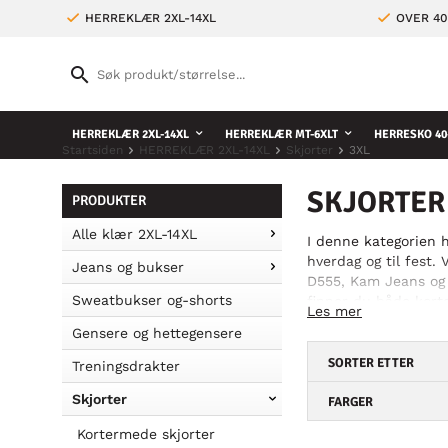
HERREKLÆR 2XL-14XL
OVER 4
HERREKLÆR 2XL-14XL
HERREKLÆR MT-6XLT
HERRESKO 40
Startsiden
HERREKLÆR 2XL-14XL
Skjorter
3XL
SKJORTER
PRODUKTER
Alle klær 2XL-14XL
I denne kategorien h
hverdag og til fest.
Jeans og bukser
D555, Kam Jeans og 
Sweatbukser og-shorts
finner du både korte
Les mer
passer dem. Vi har al
Gensere og hettegensere
akkurat dine favoritt
SORTER ETTER
Treningsdrakter
Skjorter
FARGER
Kortermede skjorter