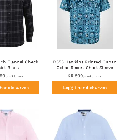
ch Flannel Check
D555 Hawkins Printed Cuban
irt Black
Collar Resort Short Sleeve
Shirt Teal
99,-
KR 599,-
inkl. mva.
inkl. mva.
 handlekurven
Legg i handlekurven