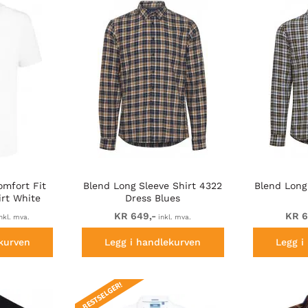
mfort Fit
Blend Long Sleeve Shirt 4322
Blend Long
irt White
Dress Blues
KR 649,-
KR 6
nkl. mva.
inkl. mva.
kurven
Legg i handlekurven
Legg i
BESTSELGER!