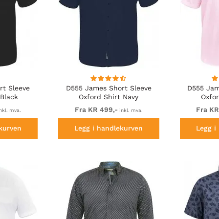
rt Sleeve
D555 James Short Sleeve
D555 Jam
 Black
Oxford Shirt Navy
Oxfor
Fra KR 499,-
Fra KR
nkl. mva.
inkl. mva.
kurven
Legg i handlekurven
Legg i