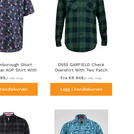
nborough Short
D555 GARFIELD Check
tar AOP Shirt With
Overshirt With Two Patch
tton Down Black
Pockets & Button Down
99,-
Fra KR 849,-
inkl. mva.
inkl. mva.
Collar Navy
 handlekurven
Legg i handlekurven