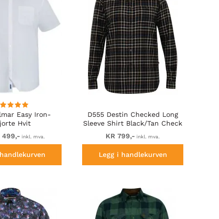
lmar Easy Iron-
D555 Destin Checked Long
jorte Hvit
Sleeve Shirt Black/Tan Check
 499,-
KR 799,-
inkl. mva.
inkl. mva.
 handlekurven
Legg i handlekurven