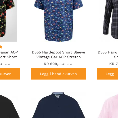
aiian AOP
D555 Hartlepool Short Sleeve
D555 Harwi
ort Short
Vintage Car AOP Stretch
Sh
ack
Shirt Blue
KR 699,-
KR 7
nkl. mva.
inkl. mva.
kurven
Legg i handlekurven
Legg i