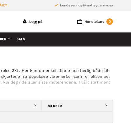
ÅR)*
kundeservice@motleydenim.no
0
Logg på
Handlekurv
KER
SALG
rrelse 3XL. Her kan du enkelt finne noe herlig både til
teste skjortene fra populære varemerker som for eksempel
kle deg i de aller siste moterendene. I vårt sortiment
arter. Dette gjør at alle våre kunder kan finne noe som
re ulike designer. Ta en titt i vårt sortiment og finne
MERKER