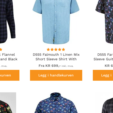
 Flannel
D555 Falmouth 1 Linen Mix
D555 Far
 and Black
Short Sleeve Shirt With
Sleeve Gui
Button Down Blue
Hidden Bu
Fra KR 699,-
KR 6
. mva.
inkl. mva.
kurven
Legg i handlekurven
Legg i