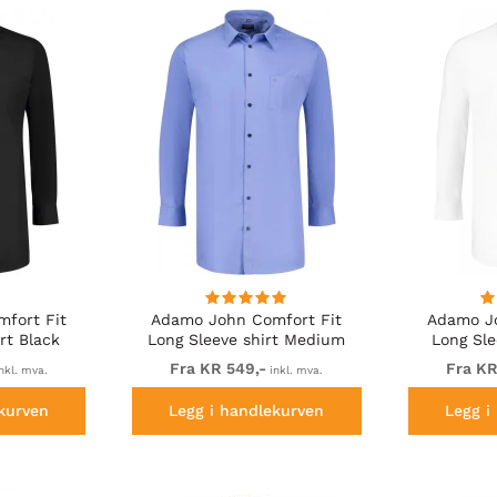
fort Fit
Adamo John Comfort Fit
Adamo Jo
rt Black
Long Sleeve shirt Medium
Long Sle
Blue
Fra KR 549,-
Fra KR
nkl. mva.
inkl. mva.
kurven
Legg i handlekurven
Legg i