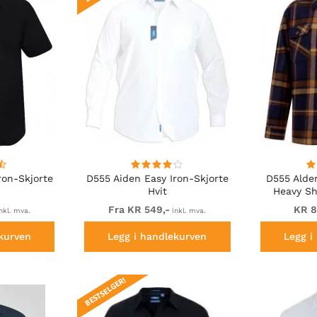
ron-Skjorte
D555 Aiden Easy Iron-Skjorte
D555 Alde
Hvit
Heavy Sh
Tan/
Fra KR 549,-
KR 8
nkl. mva.
inkl. mva.
kurven
Legg i handlekurven
Legg i
BESTSELGER!