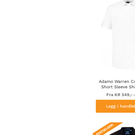
Adamo Warren Co
Short Sleeve Sh
Fra KR 549,-
i
Legg i handle
BESTSELGER!