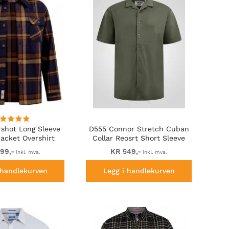
rshot Long Sleeve
D555 Connor Stretch Cuban
acket Overshirt
Collar Reosrt Short Sleeve
Navy Check
Shirt Khaki
99,-
KR 549,-
inkl. mva.
inkl. mva.
 handlekurven
Legg i handlekurven