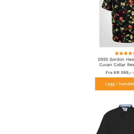
D555 Gordon Haw
Cuvan Collar Res
Sleeve Bl
Fra KR 599,-
i
Legg i handle