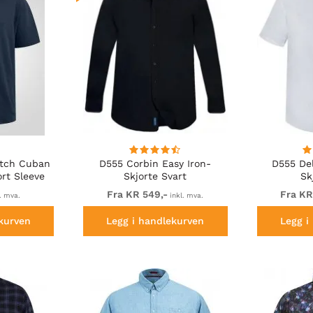
etch Cuban
D555 Corbin Easy Iron-
D555 De
ort Sleeve
Skjorte Svart
Sk
vy
Fra KR 549,-
Fra KR
. mva.
inkl. mva.
kurven
Legg i handlekurven
Legg i