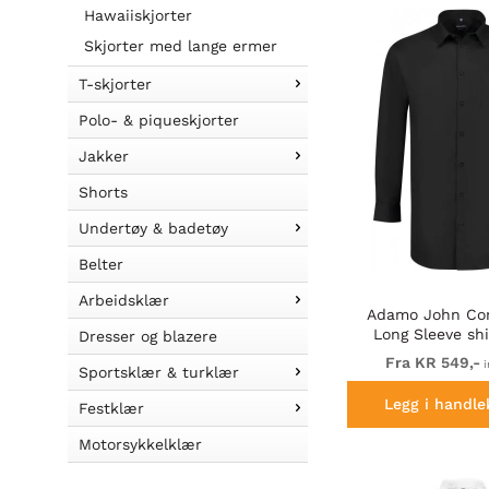
Hawaiiskjorter
Skjorter med lange ermer
T-skjorter
Polo- & piqueskjorter
Jakker
Shorts
Undertøy & badetøy
Belter
Arbeidsklær
Adamo John Com
Long Sleeve shi
Dresser og blazere
Fra KR 549,-
i
Sportsklær & turklær
Legg i handle
Festklær
Motorsykkelklær