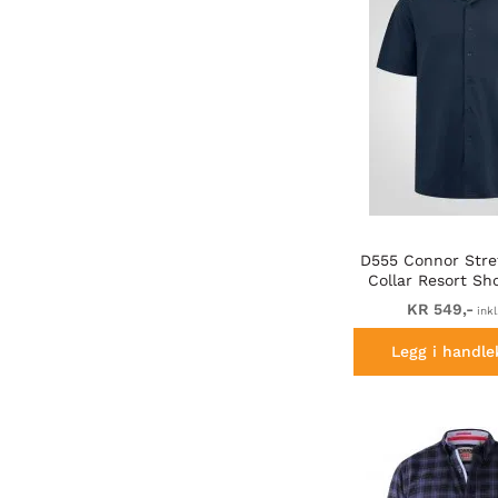
D555 Connor Str
Collar Resort Sh
Shirt Na
KR 549,-
inkl
Legg i handle