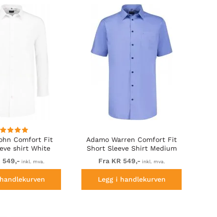
hn Comfort Fit
Adamo Warren Comfort Fit
eve shirt White
Short Sleeve Shirt Medium
Blue
 549,-
Fra KR 549,-
inkl. mva.
inkl. mva.
 handlekurven
Legg i handlekurven