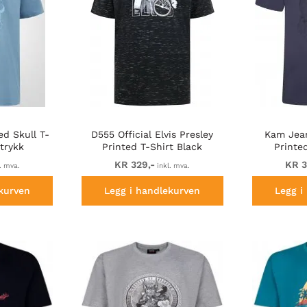
ed Skull T-
D555 Official Elvis Presley
Kam Jean
trykk
Printed T-Shirt Black
Printe
KR 329,-
KR 3
. mva.
inkl. mva.
kurven
Legg i handlekurven
Legg i