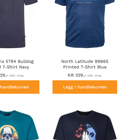
s 5794 Bulldog
North Latitude 99865
d T-Shirt Navy
Printed T-Shirt Blue
29,-
KR 329,-
inkl. mva.
inkl. mva.
 handlekurven
Legg i handlekurven