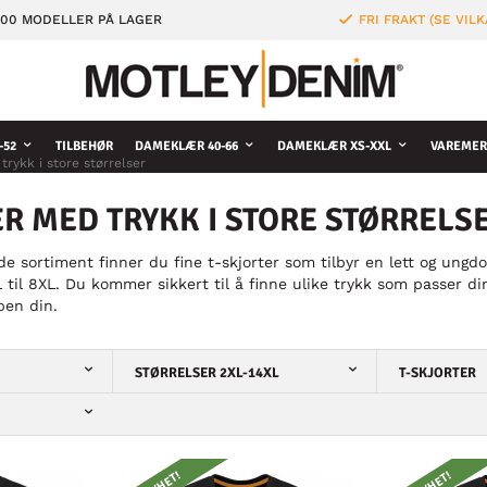
000 MODELLER PÅ LAGER
FRI FRAKT (SE VILK
-52
TILBEHØR
DAMEKLÆR 40-66
DAMEKLÆR XS-XXL
VAREMER
trykk i store størrelser
R MED TRYKK I STORE STØRRELS
e sortiment finner du fine t-skjorter som tilbyr en lett og ungdo
XL til 8XL. Du kommer sikkert til å finne ulike trykk som passer d
ben din.
STØRRELSER 2XL-14XL
T-SKJORTER
NYHET!
NYHET!