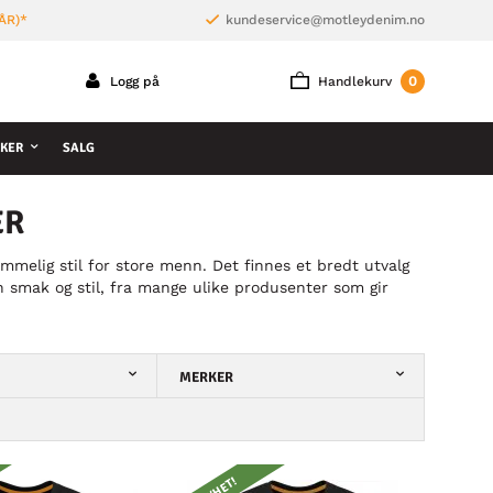
ÅR)*
kundeservice@motleydenim.no
0
Logg på
Handlekurv
KER
SALG
ER
mmelig stil for store menn. Det finnes et bredt utvalg
in smak og stil, fra mange ulike produsenter som gir
MERKER
NYHET!