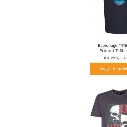
Espionage T41
Printed T-Shi
KR 299,-
inkl
Legg i handle