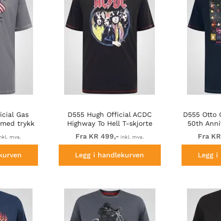
icial Gas
D555 Hugh Official ACDC
D555 Otto O
 med trykk
Highway To Hell T-skjorte
50th Anni
med trykk Svart
med tr
Fra KR 499,-
Fra KR
nkl. mva.
inkl. mva.
kurven
Legg i handlekurven
Legg i