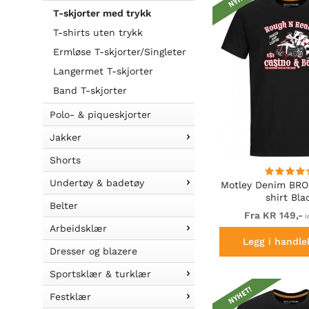
T-skjorter med trykk
T-shirts uten trykk
Ermløse T-skjorter/Singleter
Langermet T-skjorter
Band T-skjorter
Polo- & piqueskjorter
Jakker
Shorts
Undertøy & badetøy
Motley Denim BRO
shirt Bla
Belter
Fra KR 149,-
i
Arbeidsklær
Legg i handle
Dresser og blazere
Sportsklær & turklær
NYHET!
Festklær