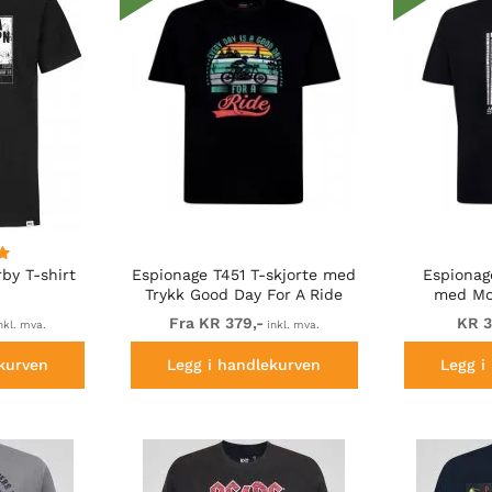
by T-shirt
Espionage T451 T-skjorte med
Espionag
Trykk Good Day For A Ride
med Mo
Svart
M
Fra KR 379,-
KR 3
nkl. mva.
inkl. mva.
kurven
Legg i handlekurven
Legg i