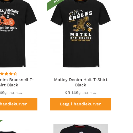
nim Bracknell T-
Motley Denim Holt T-Shirt
irt Black
Black
49,-
KR 149,-
inkl. mva.
inkl. mva.
 handlekurven
Legg i handlekurven