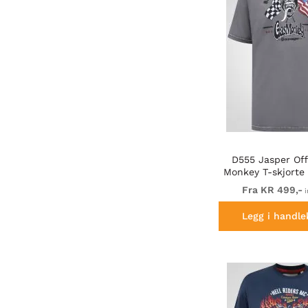
D555 Jasper Off
Monkey T-skjorte
Grå
Fra KR 499,-
i
Legg i handle