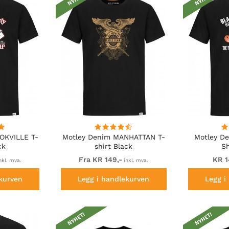
OKVILLE T-
Motley Denim MANHATTAN T-
Motley De
ck
shirt Black
Sh
Fra KR 149,-
KR 1
nkl. mva.
inkl. mva.
kurven
Legg i handlekurven
Legg i
NYHET!
NYHET!