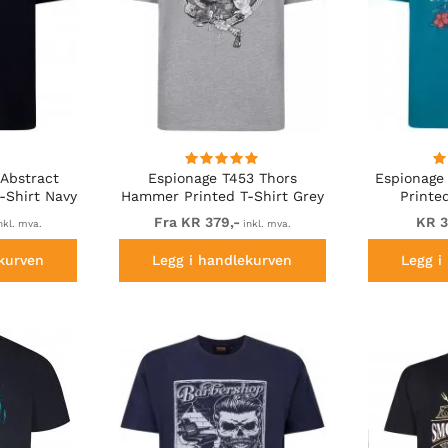
Abstract
Espionage T453 Thors
Espionage 
T-Shirt Navy
Hammer Printed T-Shirt Grey
Printe
Fra KR 379,-
KR 3
nkl. mva.
inkl. mva.
kurven
Legg i handlekurven
Legg i