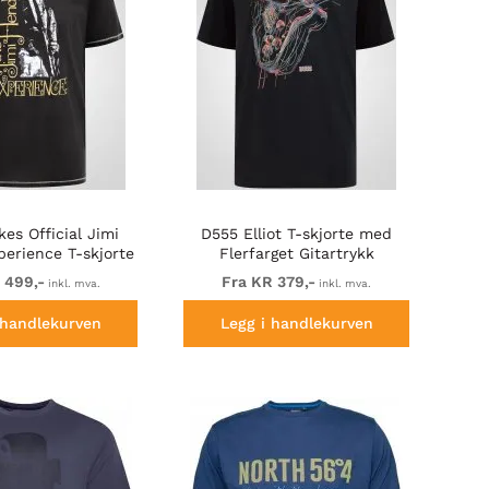
es Official Jimi
D555 Elliot T-skjorte med
perience T-skjorte
Flerfarget Gitartrykk
ed trykk
 499,-
Fra KR 379,-
inkl. mva.
inkl. mva.
 handlekurven
Legg i handlekurven