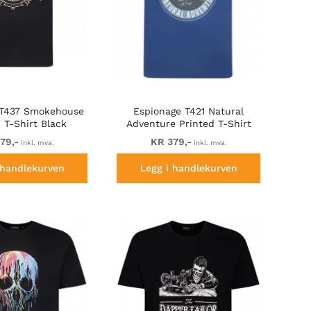
 T437 Smokehouse
Espionage T421 Natural
 T-Shirt Black
Adventure Printed T-Shirt
Blue
79,-
KR 379,-
inkl. mva.
inkl. mva.
 handlekurven
Legg i handlekurven