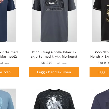
kjorte med
D555 Craig Gorilla Biker T-
D555 Stok
 Marineblå
skjorte med trykk Mørkegrå
Hendrix Ex
m
KR 379,-
Fra KR
nkl. mva.
inkl. mva.
kurven
Legg i handlekurven
Legg i