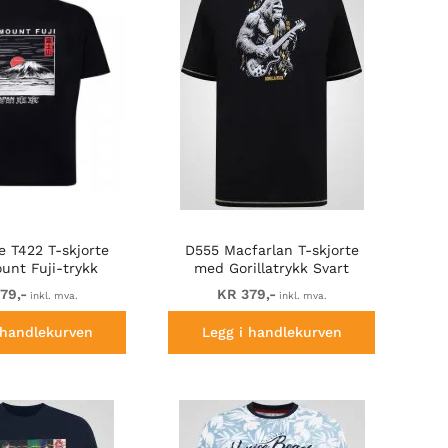
e T422 T-skjorte
D555 Macfarlan T-skjorte
unt Fuji-trykk
med Gorillatrykk Svart
arineblå
79,-
KR 379,-
inkl. mva.
inkl. mva.
 handlekurven
Legg i handlekurven