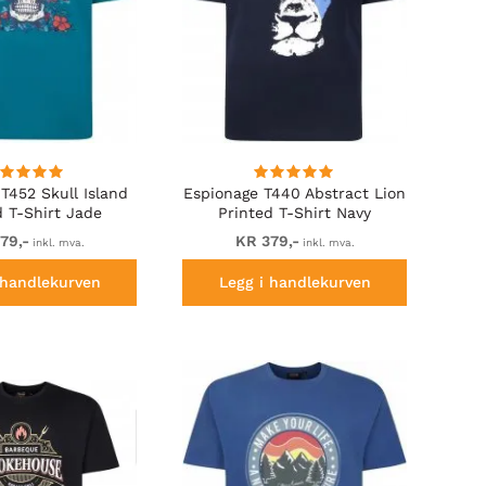
T452 Skull Island
Espionage T440 Abstract Lion
d T-Shirt Jade
Printed T-Shirt Navy
79,-
KR 379,-
inkl. mva.
inkl. mva.
 handlekurven
Legg i handlekurven