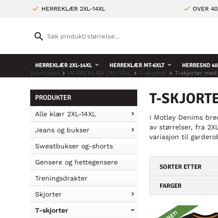
HERREKLÆR 2XL-14XL
OVER 4
HERREKLÆR 2XL-14XL
HERREKLÆR MT-6XLT
HERRESKO 40
Startsiden
HERREKLÆR 2XL-14XL
T-skjorter
T-skjorter med 
T-SKJORTE
PRODUKTER
Alle klær 2XL-14XL
I Motley Denims bred
av størrelser, fra 2
Jeans og bukser
variasjon til gardero
Sweatbukser og-shorts
Gensere og hettegensere
SORTER ETTER
Treningsdrakter
FARGER
Skjorter
T-skjorter
NYHET!