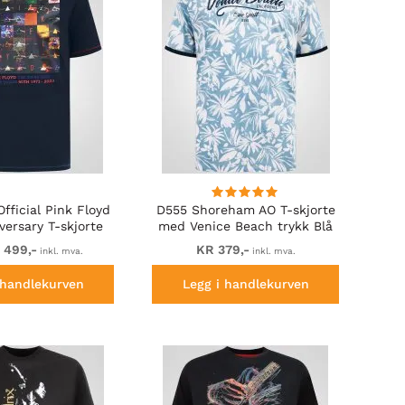
fficial Pink Floyd
D555 Shoreham AO T-skjorte
versary T-skjorte
med Venice Beach trykk Blå
ykk Marineblå
 499,-
KR 379,-
inkl. mva.
inkl. mva.
 handlekurven
Legg i handlekurven