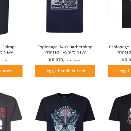
5 Chimp
Espionage T410 Barbershop
Espionage
rt Navy
Printed T-Shirt Navy
Printed
KR 379,-
KR 3
. mva.
inkl. mva.
kurven
Legg i handlekurven
Legg i